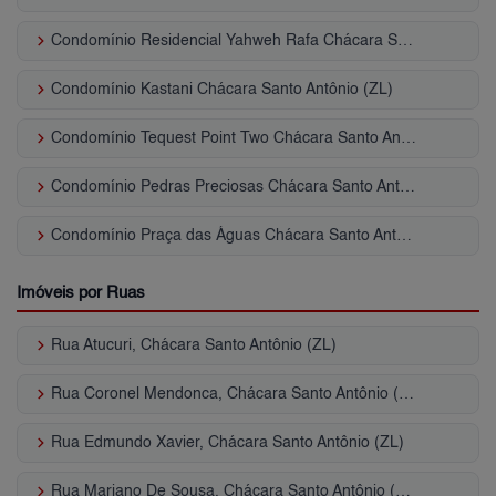
keyboard_arrow_right
Condomínio Residencial Yahweh Rafa Chácara Santo Antônio (ZL)
keyboard_arrow_right
Condomínio Kastani Chácara Santo Antônio (ZL)
keyboard_arrow_right
Condomínio Tequest Point Two Chácara Santo Antônio (ZL)
keyboard_arrow_right
Condomínio Pedras Preciosas Chácara Santo Antônio (ZL)
keyboard_arrow_right
Condomínio Praça das Águas Chácara Santo Antônio (ZL)
Imóveis por Ruas
keyboard_arrow_right
Rua Atucuri, Chácara Santo Antônio (ZL)
keyboard_arrow_right
Rua Coronel Mendonca, Chácara Santo Antônio (ZL)
keyboard_arrow_right
Rua Edmundo Xavier, Chácara Santo Antônio (ZL)
keyboard_arrow_right
Rua Mariano De Sousa, Chácara Santo Antônio (ZL)