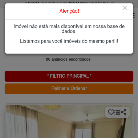
O PORTAL DE IMÓVEIS DA
ZONA LESTE
DE SÃO PAULO
×
Atenção!
Imóvel não está mais disponível em nossa base de
HOME
ZONA LESTE
COMPRAR
CHÁCARA SANTO ANTÔNIO (ZL)
dados.
Imóveis à Venda na Chácara Santo Antônio (ZL), Zona Leste de São Paulo
Listamos para você imóveis do mesmo perfil!
Chácara Santo Antônio (ZL), Zona Leste
86 anúncios encontrados
* FILTRO PRINCIPAL *
Refinar e Ordenar