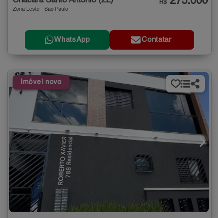
275.000
Chácara Santo Antônio (ZL)
R$
Zona Leste - São Paulo
WhatsApp
Contatar
Imóvel novo