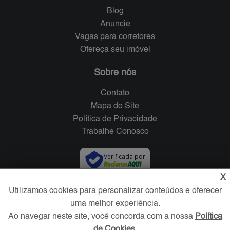
Blog
Anuncie
Vagas para corretores
Ofereça seu imóvel
Sobre nós
Contato
Mapa do Site
Política de Privacidade
Trabalhe Conosco
Verificada por
X
Utilizamos cookies para personalizar conteúdos e oferecer
Redes Sociais
uma melhor experiência.
Ao navegar neste site, você concorda com a nossa
Política
de Cookies
.