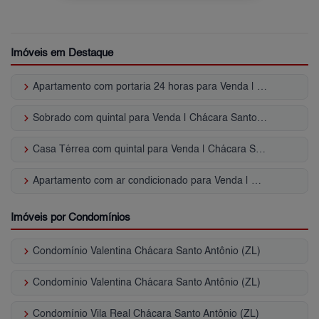
Imóveis em Destaque
keyboard_arrow_right
Apartamento com portaria 24 horas para Venda | Chácara Santo Antônio (ZL)
keyboard_arrow_right
Sobrado com quintal para Venda | Chácara Santo Antônio (ZL)
keyboard_arrow_right
Casa Térrea com quintal para Venda | Chácara Santo Antônio (ZL)
keyboard_arrow_right
Apartamento com ar condicionado para Venda | Chácara Santo Antônio (ZL)
Imóveis por Condomínios
keyboard_arrow_right
Condomínio Valentina Chácara Santo Antônio (ZL)
keyboard_arrow_right
Condomínio Valentina Chácara Santo Antônio (ZL)
keyboard_arrow_right
Condomínio Vila Real Chácara Santo Antônio (ZL)