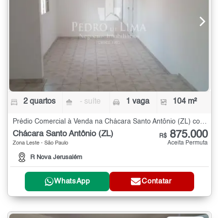
2 quartos
- suíte
1 vaga
104 m²
Prédio Comercial à Venda na Chácara Santo Antônio (ZL) com 2 quartos - 104 m²
875.000
Chácara Santo Antônio (ZL)
R$
Aceita Permuta
Zona Leste - São Paulo
R Nova Jerusalém
WhatsApp
Contatar