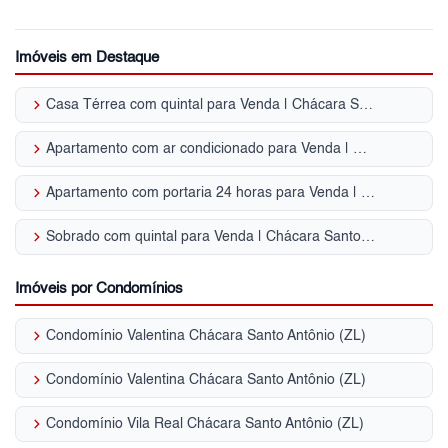
Imóveis em Destaque
keyboard_arrow_right
Casa Térrea com quintal para Venda | Chácara Santo Antônio (ZL)
keyboard_arrow_right
Apartamento com ar condicionado para Venda | Chácara Santo Antônio (ZL)
keyboard_arrow_right
Apartamento com portaria 24 horas para Venda | Chácara Santo Antônio (ZL)
keyboard_arrow_right
Sobrado com quintal para Venda | Chácara Santo Antônio (ZL)
Imóveis por Condomínios
keyboard_arrow_right
Condomínio Valentina Chácara Santo Antônio (ZL)
keyboard_arrow_right
Condomínio Valentina Chácara Santo Antônio (ZL)
keyboard_arrow_right
Condomínio Vila Real Chácara Santo Antônio (ZL)