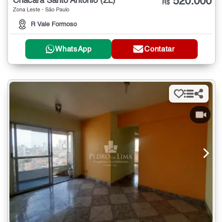
520.000
Chácara Santo Antônio (ZL)
R$
Zona Leste - São Paulo
R Vale Formoso
WhatsApp
Contatar