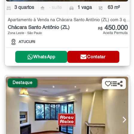
3 quartos
- suíte
1 vaga
63 m²
Apartamento à Venda na Chácara Santo Antônio (ZL) com 3 quartos - 63 m²
450.000
Chácara Santo Antônio (ZL)
R$
Aceita Permuta
Zona Leste - São Paulo
ATUCURI
WhatsApp
Contatar
Destaque