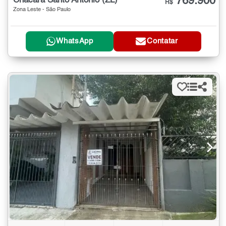
769.900
Chácara Santo Antônio (ZL)
R$
Zona Leste - São Paulo
WhatsApp
Contatar