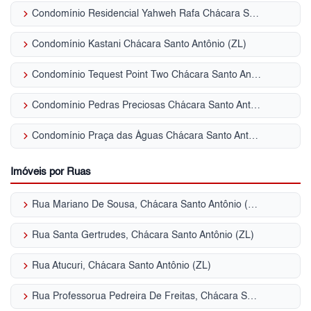
keyboard_arrow_right
Condomínio Residencial Yahweh Rafa Chácara Santo Antônio (ZL)
keyboard_arrow_right
Condomínio Kastani Chácara Santo Antônio (ZL)
keyboard_arrow_right
Condomínio Tequest Point Two Chácara Santo Antônio (ZL)
keyboard_arrow_right
Condomínio Pedras Preciosas Chácara Santo Antônio (ZL)
keyboard_arrow_right
Condomínio Praça das Águas Chácara Santo Antônio (ZL)
Imóveis por Ruas
keyboard_arrow_right
Rua Mariano De Sousa, Chácara Santo Antônio (ZL)
keyboard_arrow_right
Rua Santa Gertrudes, Chácara Santo Antônio (ZL)
keyboard_arrow_right
Rua Atucuri, Chácara Santo Antônio (ZL)
keyboard_arrow_right
Rua Professorua Pedreira De Freitas, Chácara Santo Antônio (ZL)