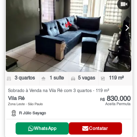
3 quartos
1 suíte
5 vagas
119 m²
Sobrado à Venda na Vila Ré com 3 quartos - 119 m²
830.000
Vila Ré
R$
Aceita Permuta
Zona Leste - São Paulo
R Júlio Sayago
WhatsApp
Contatar