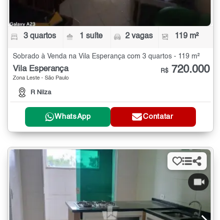
3 quartos
1 suíte
2 vagas
119 m²
Sobrado à Venda na Vila Esperança com 3 quartos - 119 m²
720.000
Vila Esperança
R$
Zona Leste - São Paulo
R Nilza
WhatsApp
Contatar