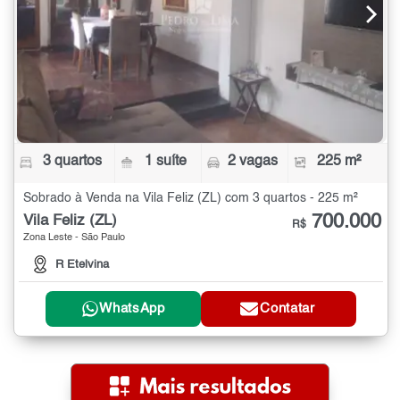
3 quartos
1 suíte
2 vagas
225 m²
Sobrado à Venda na Vila Feliz (ZL) com 3 quartos - 225 m²
700.000
Vila Feliz (ZL)
R$
Zona Leste - São Paulo
R Etelvina
WhatsApp
Contatar