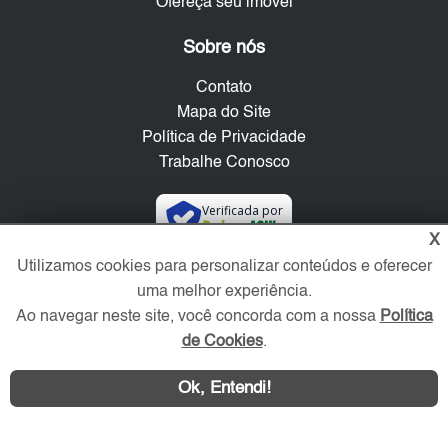
Ofereça seu imóvel
Sobre nós
Contato
Mapa do Site
Política de Privacidade
Trabalhe Conosco
Verificada por
X
Utilizamos cookies para personalizar conteúdos e oferecer
Redes Sociais
uma melhor experiência.
Ao navegar neste site, você concorda com a nossa
Política
de Cookies
.
Ok, Entendi!