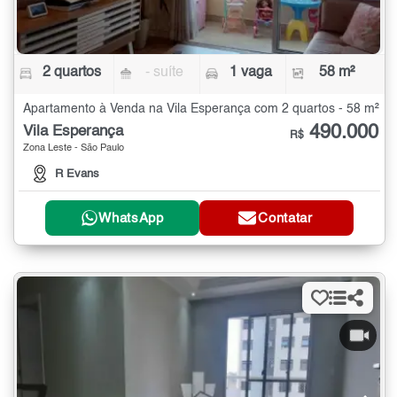
2 quartos
- suíte
1 vaga
58 m²
Apartamento à Venda na Vila Esperança com 2 quartos - 58 m²
490.000
Vila Esperança
R$
Zona Leste - São Paulo
R Evans
WhatsApp
Contatar