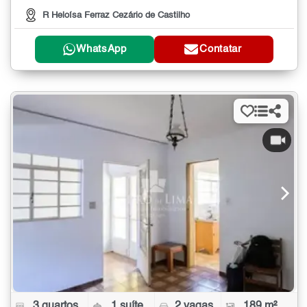
R Heloísa Ferraz Cezário de Castilho
WhatsApp
Contatar
3 quartos
1 suíte
2 vagas
189 m²