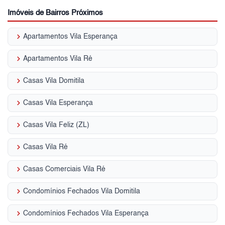
Imóveis de Bairros Próximos
keyboard_arrow_right
Apartamentos Vila Esperança
keyboard_arrow_right
Apartamentos Vila Ré
keyboard_arrow_right
Casas Vila Domitila
keyboard_arrow_right
Casas Vila Esperança
keyboard_arrow_right
Casas Vila Feliz (ZL)
keyboard_arrow_right
Casas Vila Ré
keyboard_arrow_right
Casas Comerciais Vila Ré
keyboard_arrow_right
Condomínios Fechados Vila Domitila
keyboard_arrow_right
Condomínios Fechados Vila Esperança