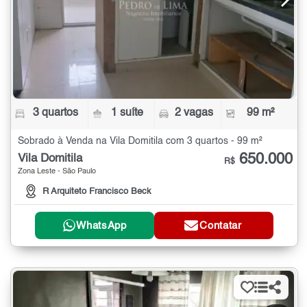
3 quartos
1 suíte
2 vagas
99 m²
Sobrado à Venda na Vila Domitila com 3 quartos - 99 m²
650.000
Vila Domitila
R$
Zona Leste - São Paulo
R Arquiteto Francisco Beck
WhatsApp
Contatar