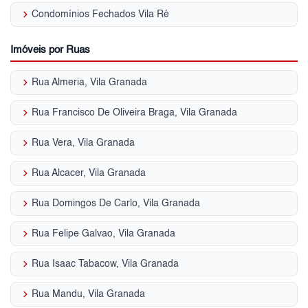
keyboard_arrow_right
Condomínios Fechados Vila Ré
Imóveis por Ruas
keyboard_arrow_right
Rua Almeria, Vila Granada
keyboard_arrow_right
Rua Francisco De Oliveira Braga, Vila Granada
keyboard_arrow_right
Rua Vera, Vila Granada
keyboard_arrow_right
Rua Alcacer, Vila Granada
keyboard_arrow_right
Rua Domingos De Carlo, Vila Granada
keyboard_arrow_right
Rua Felipe Galvao, Vila Granada
keyboard_arrow_right
Rua Isaac Tabacow, Vila Granada
keyboard_arrow_right
Rua Mandu, Vila Granada