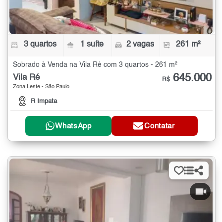
3 quartos
1 suíte
2 vagas
261 m²
Sobrado à Venda na Vila Ré com 3 quartos - 261 m²
645.000
Vila Ré
R$
Zona Leste - São Paulo
R Impata
WhatsApp
Contatar