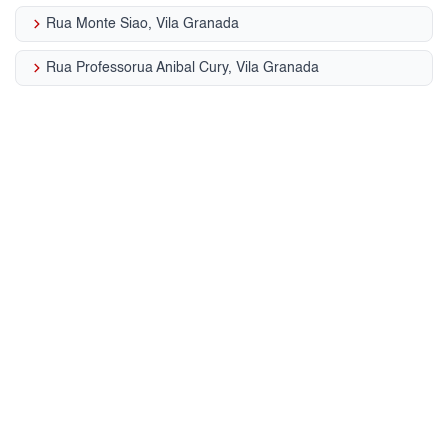
keyboard_arrow_right
Rua Monte Siao, Vila Granada
keyboard_arrow_right
Rua Professorua Anibal Cury, Vila Granada