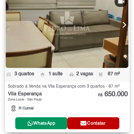
3 quartos
1 suíte
2 vagas
87 m²
Sobrado à Venda na Vila Esperança com 3 quartos - 87 m²
650.000
Vila Esperança
R$
Zona Leste - São Paulo
R Cumai
WhatsApp
Contatar