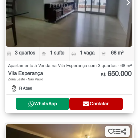
3 quartos
1 suíte
1 vaga
68 m²
Apartamento à Venda na Vila Esperança com 3 quartos - 68 m²
650.000
Vila Esperança
R$
Zona Leste - São Paulo
R Atuaí
WhatsApp
Contatar