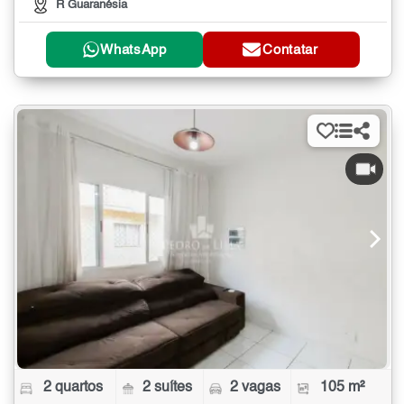
R Guaranésia
WhatsApp
Contatar
2 quartos
2 suítes
2 vagas
105 m²