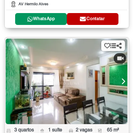
AV Hermilo Alves
WhatsApp
Contatar
3 quartos
1 suíte
2 vagas
65 m²