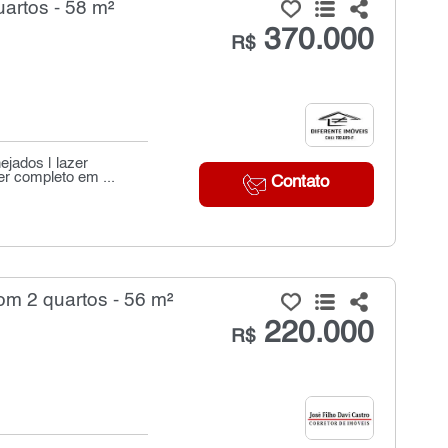
artos - 58 m²
370.000
R$
ejados | lazer
r completo em ...
Contato
m 2 quartos - 56 m²
220.000
R$