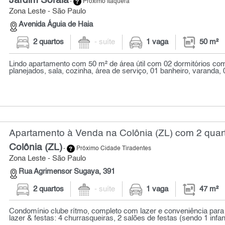
Jardim Soraia
-
Próximo Itaquera
Zona Leste - São Paulo
Avenida Águia de Haia
2 quartos
- suíte
1 vaga
50 m²
Lindo apartamento com 50 m² de área útil com 02 dormitórios co
planejados, sala, cozinha, área de serviço, 01 banheiro, varanda, 
Apartamento à Venda na Colônia (ZL) com 2 quart
Colônia (ZL)
-
Próximo Cidade Tiradentes
Zona Leste - São Paulo
Rua Agrimensor Sugaya, 391
2 quartos
- suíte
1 vaga
47 m²
Condomínio clube rítmo, completo com lazer e conveniência para t
lazer & festas: 4 churrasqueiras, 2 salões de festas (sendo 1 infanti