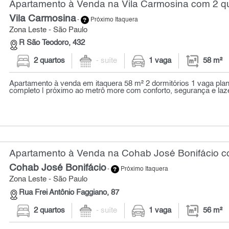
Apartamento à Venda na Vila Carmosina com 2 qu
Vila Carmosina
-
Próximo Itaquera
Zona Leste - São Paulo
R São Teodoro, 432
2 quartos
- suíte
1 vaga
58 m²
Apartamento à venda em itaquera 58 m² 2 dormitórios 1 vaga plan
completo | próximo ao metrô more com conforto, segurança e laze
Apartamento à Venda na Cohab José Bonifácio co
Cohab José Bonifácio
-
Próximo Itaquera
Zona Leste - São Paulo
Rua Frei Antônio Faggiano, 87
2 quartos
- suíte
1 vaga
56 m²