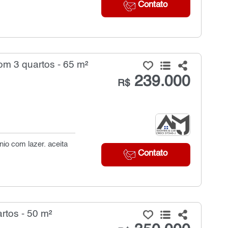
Contato
m 3 quartos - 65 m²
239.000
R$
io com lazer. aceita
Contato
rtos - 50 m²