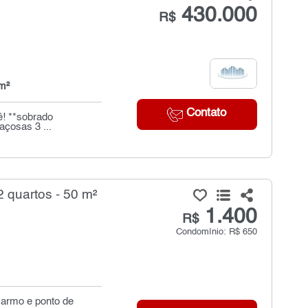
430.000
R$
m²
Contato
ê! **sobrado
açosas 3 ...
 quartos - 50 m²
1.400
R$
Condomínio: R$ 650
carmo e ponto de