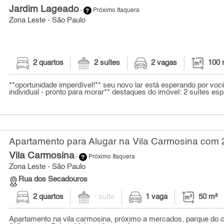
Jardim Lageado
-
Próximo Itaquera
Zona Leste - São Paulo
2 quartos
2 suítes
2 vagas
100 
**oportunidade imperdível!** seu novo lar está esperando por voc
individual - pronto para morar** destaques do imóvel: 2 suítes esp
Apartamento para Alugar na Vila Carmosina com 2
Vila Carmosina
-
Próximo Itaquera
Zona Leste - São Paulo
Rua dos Secadouros
2 quartos
- suíte
1 vaga
50 m²
Apartamento na vila carmosina, próximo a mercados, parque do 