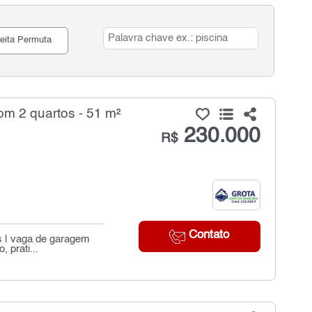
eita Permuta
m 2 quartos - 51 m²
230.000
R$
Contato
os | vaga de garagem
 prati...