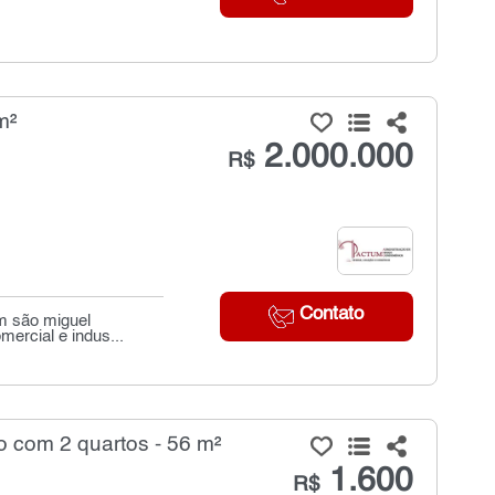
m²
2.000.000
R$
Contato
em são miguel
mercial e indus...
 com 2 quartos - 56 m²
1.600
R$