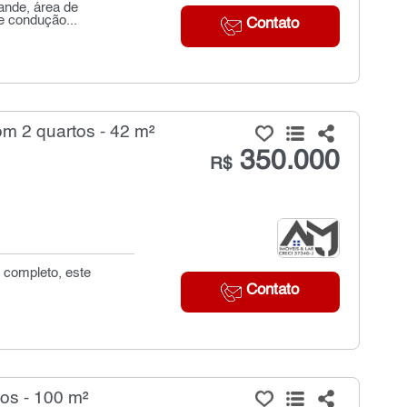
rande, área de
 e condução...
Contato
m 2 quartos - 42 m²
350.000
R$
 completo, este
Contato
os - 100 m²