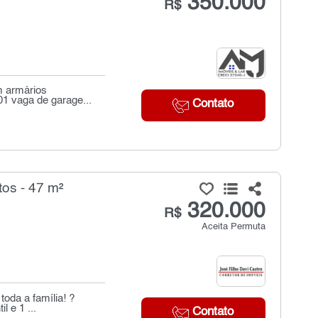
350.000
R$
m armários
01 vaga de garage...
Contato
os - 47 m²
320.000
R$
Aceita Permuta
oda a família! ?
l e 1 ...
Contato