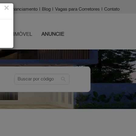
×
a?
|
Financiamento
|
Blog
|
Vagas para Corretores
|
Contato
 SEU IMÓVEL
ANUNCIE
search