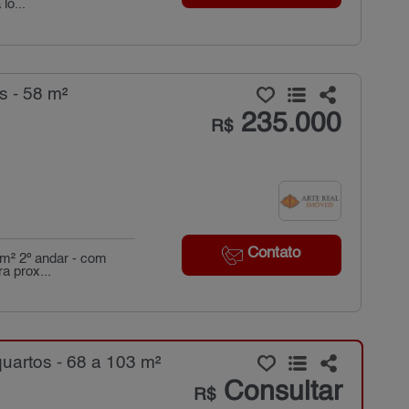
lo...
s - 58 m²
235.000
R$
Contato
 m² 2º andar - com
a prox...
artos - 68 a 103 m²
Consultar
R$