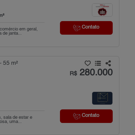
m²
Contato
 comércio em geral,
de janta...
- 55 m²
280.000
R$
Contato
, sala de estar e
osa, uma...