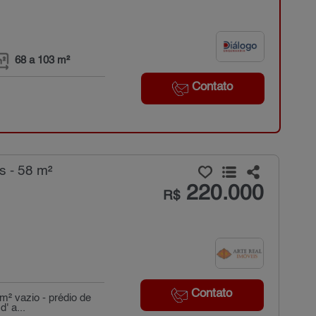
68 a 103 m²
Contato
s - 58 m²
220.000
R$
Contato
m² vazio - prédio de
' a...