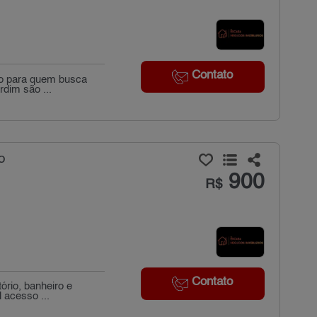
Contato
do para quem busca
rdim são ...
o
900
R$
Contato
ório, banheiro e
 acesso ...