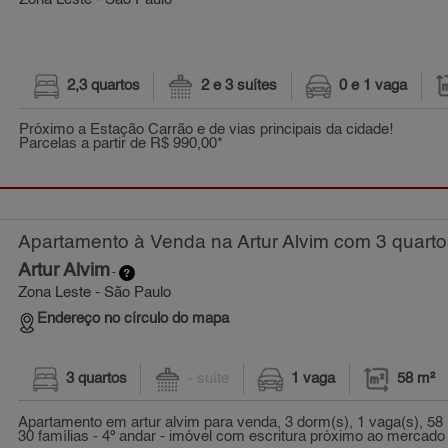
Zona Leste - São Paulo
2,3 quartos
2 e 3 suítes
0 e 1 vaga
Próximo a Estação Carrão e de vias principais da cidade!
Parcelas a partir de R$ 990,00*
Apartamento à Venda na Artur Alvim com 3 quarto
Artur Alvim
-
Zona Leste - São Paulo
Endereço no círculo do mapa
3 quartos
- suíte
1 vaga
58 m²
Apartamento em artur alvim para venda, 3 dorm(s), 1 vaga(s), 58 
30 famílias - 4º andar - imóvel com escritura próximo ao mercado d