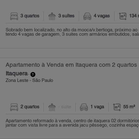
3 quartos
3 suítes
4 vagas
134 
Sobrado bem localizado, no alto da mooca/v.bertioga, próximo ao
tendo 4 vagas de garagem, 3 suites com armários embutidos, sala 
Apartamento à Venda em Itaquera com 2 quartos 
Itaquera
-
Zona Leste - São Paulo
2 quartos
- suíte
1 vaga
55 m²
Apartamento reformado à venda, centro de itaquera 02 dormitórios
jantar com vista livre para a avenida jacu pêssego, cozinha espaç