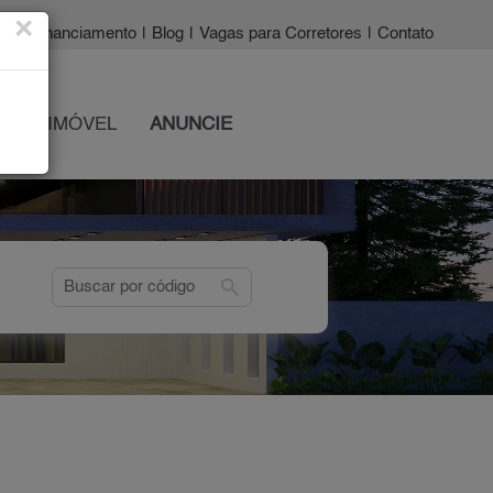
×
a?
|
Financiamento
|
Blog
|
Vagas para Corretores
|
Contato
 SEU IMÓVEL
ANUNCIE
search