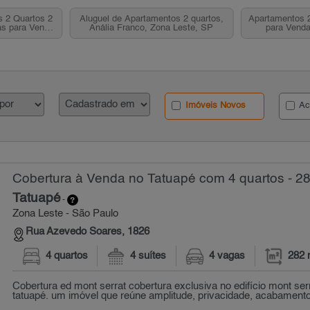
 2 Quartos 2
Aluguel de Apartamentos 2 quartos,
Apartamentos 
s para Venda,
Anália Franco, Zona Leste, SP
para Venda
 SP
Imóveis Novos
Ac
Cobertura à Venda no Tatuapé com 4 quartos - 2
Tatuapé
-
Zona Leste - São Paulo
Rua Azevedo Soares, 1826
4 quartos
4 suítes
4 vagas
282 
Cobertura ed mont serrat cobertura exclusiva no edifício mont ser
tatuapé. um imóvel que reúne amplitude, privacidade, acabamento 