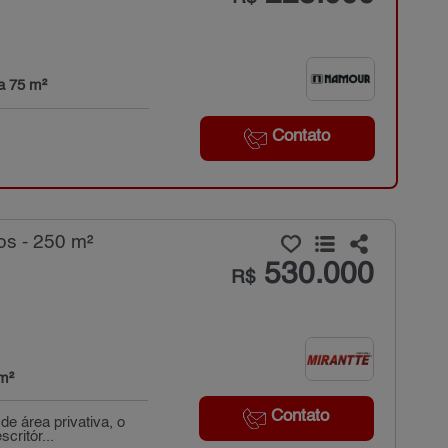
a 75 m²
Contato
.
s - 250 m²
530.000
R$
m²
Contato
e área privativa, o
critór...