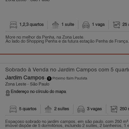
Zona Leste - São Paulo
1,2,3 quartos
1 suíte
1 vaga
25 
More no melhor da Penha, na Zona Leste.
Ao lado do Shopping Penha e da futura estação Penha de França
Sobrado à Venda no Jardim Campos com 5 quarto
Jardim Campos
-
Próximo Itaim Paulista
Zona Leste - São Paulo
Endereço no círculo do mapa
5 quartos
2 suítes
3 vagas
250 
Espaçoso sobrado no jardim campos, em são paulo. com 250 m² d
imóvel dispõe de 5 dormitórios, incluindo 2 suítes, 2 banheiros, 1 es