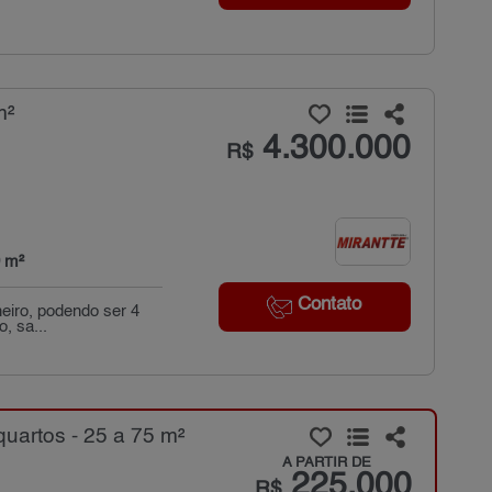
m²
4.300.000
R$
 m²
Contato
heiro, podendo ser 4
, sa...
uartos - 25 a 75 m²
A PARTIR DE
225.000
R$