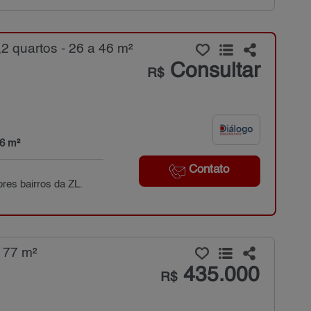
2 quartos - 26 a 46 m²
Consultar
R$
46 m²
Contato
es bairros da ZL.
 77 m²
435.000
R$