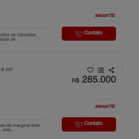
Contato
 todos os cômodos,
azer de ...
44 m²
285.000
R$
Contato
o da marginal tiete
 sala,...