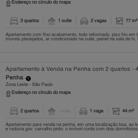
Endereço no círculo do mapa
3 quartos
1 suíte
2 vagas
77 m²
Apartamento com fino acabamento, todo reformado, piso frio em
moveis planejados, ar condicionado na suite, painel na sala de tv, l
Apartamento à Venda na Penha com 2 quartos - 
Penha
-
Zona Leste - São Paulo
Endereço no círculo do mapa
2 quartos
- suíte
1 vaga
44 m²
Apartamento para venda na penha, em uma localização boa, ao lad
e rodovia gov. carvalho pinto. o imóvel conta com dois dormitórios,