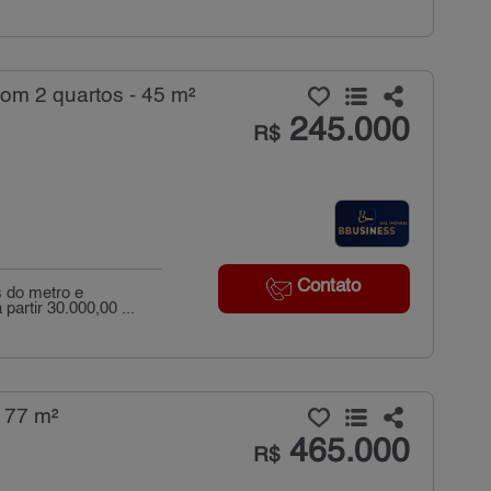
om 2 quartos - 45 m²
245.000
R$
Contato
 do metro e
artir 30.000,00 ...
 77 m²
465.000
R$