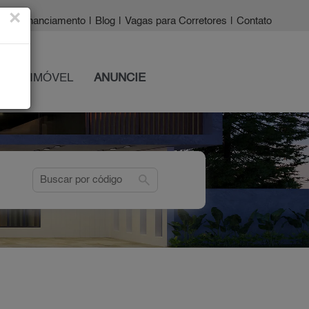
×
a?
|
Financiamento
|
Blog
|
Vagas para Corretores
|
Contato
 SEU IMÓVEL
ANUNCIE
search