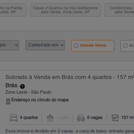
rto na Penha
Casas 2 Quartos na Vila Guilhermina
Condomínios 
Leste, SP
para Venda, Zona Leste, SP
para Venda
Imóveis Novos
Ac
Sobrado à Venda em Brás com 4 quartos - 157 m
Brás
-
Zona Leste - São Paulo
Endereço no círculo do mapa
4 quartos
- suíte
5 vagas
157 m
Esse imóvel é dividido em 2 casas. a casa de baixo: entrada gar