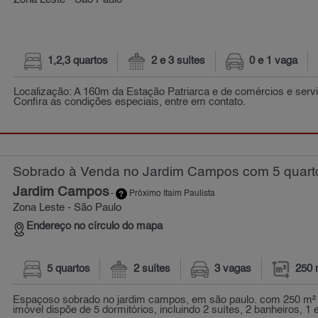
Zona Leste - São Paulo
1,2,3 quartos
2 e 3 suítes
0 e 1 vaga
Localização: A 160m da Estação Patriarca e de comércios e servi
Confira as condições especiais, entre em contato.
Sobrado à Venda no Jardim Campos com 5 quarto
Jardim Campos
-
Próximo Itaim Paulista
Zona Leste - São Paulo
Endereço no círculo do mapa
5 quartos
2 suítes
3 vagas
250 
Espaçoso sobrado no jardim campos, em são paulo. com 250 m² d
imóvel dispõe de 5 dormitórios, incluindo 2 suítes, 2 banheiros, 1 es