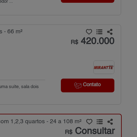
dor ...
s - 66 m²
420.000
R$
Contato
uma suíte, sala dois
om 1,2,3 quartos - 24 a 108 m²
Consultar
R$