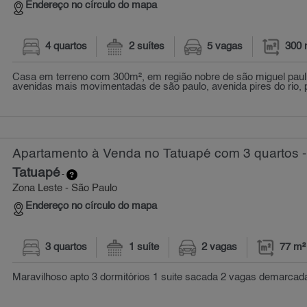
Endereço no círculo do mapa
4 quartos
2 suítes
5 vagas
300 
Casa em terreno com 300m², em região nobre de são miguel pau
avenidas mais movimentadas de são paulo, avenida pires do rio, p
Apartamento à Venda no Tatuapé com 3 quartos -
Tatuapé
-
Zona Leste - São Paulo
Endereço no círculo do mapa
3 quartos
1 suíte
2 vagas
77 m²
Maravilhoso apto 3 dormitórios 1 suite sacada 2 vagas demarcada