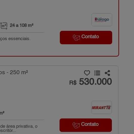
24 a 108 m²
Contato
ços essenciais.
s - 250 m²
530.000
R$
m²
Contato
e área privativa, o
critór...