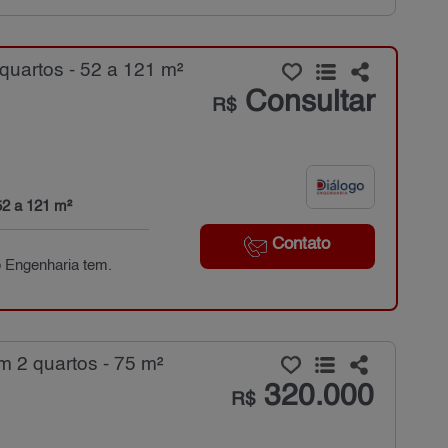
uartos - 52 a 121 m²
Consultar
R$
52 a 121 m²
Contato
o Engenharia tem.
 2 quartos - 75 m²
320.000
R$