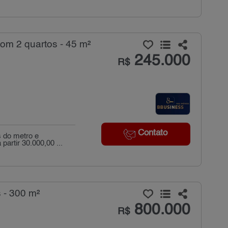
om 2 quartos - 45 m²
245.000
R$
Contato
 do metro e
artir 30.000,00 ...
 - 300 m²
800.000
R$