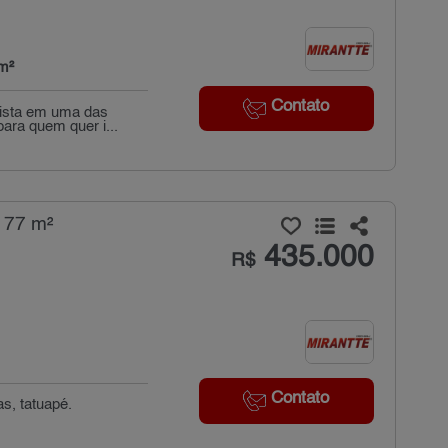
m²
Contato
lista em uma das
ara quem quer i...
 77 m²
435.000
R$
Contato
s, tatuapé.