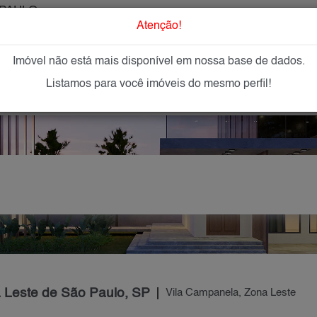
PAULO
O que Procur
Atenção!
Imóvel não está mais disponível em nossa base de dados.
GAR
IMÓVEIS NOVOS
IMOBILIÁRIAS
OFEREÇA
Listamos para você imóveis do mesmo perfil!
a Leste de São Paulo, SP
Vila Campanela, Zona Leste