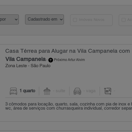
Imóveis Novos
Ac
Casa Térrea para Alugar na Vila Campanela com 
Vila Campanela
-
Próximo Artur Alvim
Zona Leste - São Paulo
1 quarto
- suíte
- vaga
-
3 cômodos para locação, quarto, sala, cozinha com pia de inox e 
wc, área de serviços com churrasqueira individual, corredor separ