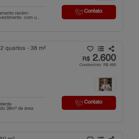
Contato
tamento recém-
vestimento. com u...
2 quartos - 38 m²
2.600
R$
Condomínio: R$ 495
Contato
elente
ndo 38m² de área