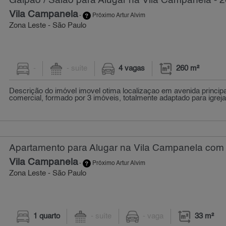
Galpão / Salão para Alugar na Vila Campanela - 
Vila Campanela
-
Próximo Artur Alvim
Zona Leste - São Paulo
-
- suíte
4 vagas
260 m²
Descrição do imóvel imovel otima localizaçao em avenida principa
comercial, formado por 3 imóveis, totalmente adaptado para igreja 
Apartamento para Alugar na Vila Campanela com 1
Vila Campanela
-
Próximo Artur Alvim
Zona Leste - São Paulo
1 quarto
- suíte
- vaga
33 m²