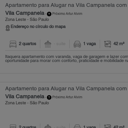
Apartamento para Alugar na Vila Campanela com 
Vila Campanela
-
Próximo Artur Alvim
Zona Leste - São Paulo
Endereço no círculo do mapa
2 quartos
- suíte
1 vaga
42 m²
Itaquera apartamento com varanda, vaga de garagem e lazer com
oportunidade para morar com conforto, praticidade e mobilidade na
Apartamento para Alugar na Vila Campanela com 
Vila Campanela
-
Próximo Artur Alvim
Zona Leste - São Paulo
2 quartos
- suíte
1 vaga
42 m²