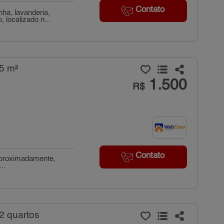
Contato
ha, lavanderia,
 localizado n...
35 m²
1.500
R$
Contato
 aproximadamente,
..
2 quartos