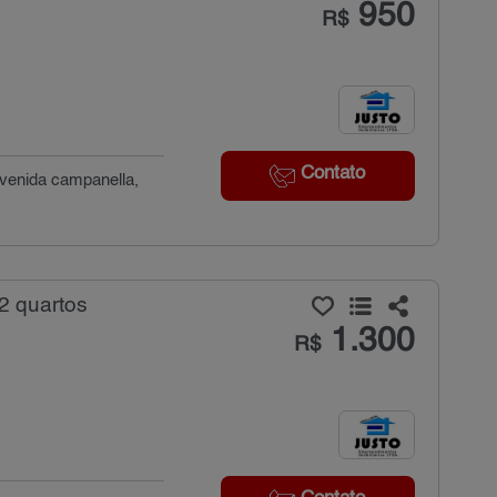
950
R$
Contato
avenida campanella,
2 quartos
1.300
R$