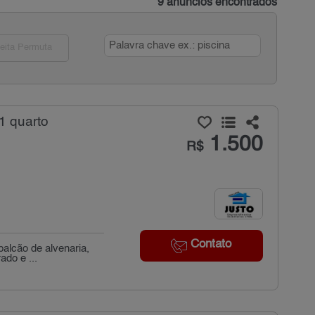
9 anúncios encontrados
eita Permuta
1 quarto
1.500
R$
Contato
balcão de alvenaria,
ado e ...