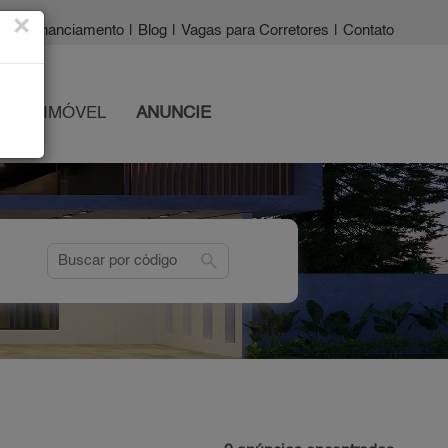
×
a?
|
Financiamento
|
Blog
|
Vagas para Corretores
|
Contato
 SEU IMÓVEL
ANUNCIE
search