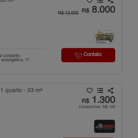
260 m²
8.000
R$
R$ 13.000
Contato
l conjunto
evangélica. 1°...
 quarto - 33 m²
1.300
R$
Condomínio: R$ 100