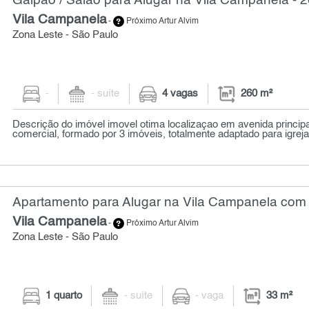
Galpão / Salão para Alugar na Vila Campanela - 
Vila Campanela
-
Próximo Artur Alvim
Zona Leste - São Paulo
-
- suíte
4 vagas
260 m²
Descrição do imóvel imovel otima localizaçao em avenida principa
comercial, formado por 3 imóveis, totalmente adaptado para igreja 
Apartamento para Alugar na Vila Campanela com 1
Vila Campanela
-
Próximo Artur Alvim
Zona Leste - São Paulo
1 quarto
- suíte
- vaga
33 m²