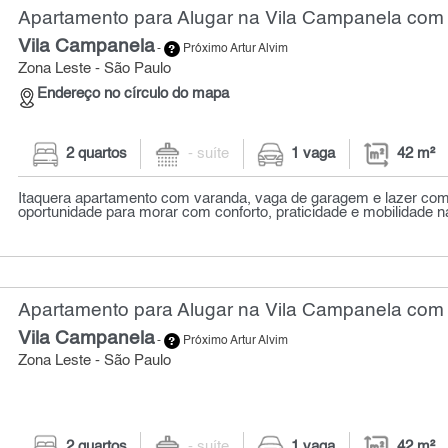
Apartamento para Alugar na Vila Campanela com 
Vila Campanela
-
Próximo Artur Alvim
Zona Leste - São Paulo
Endereço no círculo do mapa
2 quartos
- suíte
1 vaga
42 m²
Itaquera apartamento com varanda, vaga de garagem e lazer com
oportunidade para morar com conforto, praticidade e mobilidade na
Apartamento para Alugar na Vila Campanela com 
Vila Campanela
-
Próximo Artur Alvim
Zona Leste - São Paulo
2 quartos
- suíte
1 vaga
42 m²