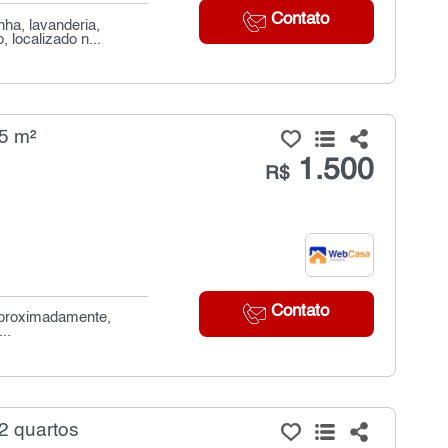
Contato
ha, lavanderia,
 localizado n...
35 m²
1.500
R$
Contato
 aproximadamente,
..
2 quartos