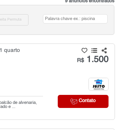
9 anúncios encontrados
eita Permuta
1 quarto
1.500
R$
Contato
balcão de alvenaria,
ado e ...