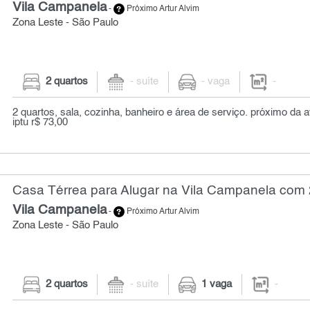
Vila Campanela
-
Próximo Artur Alvim
Zona Leste - São Paulo
2 quartos
- suíte
- vaga
-
2 quartos, sala, cozinha, banheiro e área de serviço. próximo da 
iptu r$ 73,00
Casa Térrea para Alugar na Vila Campanela com 
Vila Campanela
-
Próximo Artur Alvim
Zona Leste - São Paulo
2 quartos
- suíte
1 vaga
-