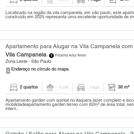
Localizado na região da vila campanela, em são paulo, este apar
construído em 2025 representa uma excelente oportunidade de in
Apartamento para Alugar na Vila Campanela com 
Vila Campanela
-
Próximo Artur Alvim
Zona Leste - São Paulo
Endereço no círculo do mapa
2 quartos
- suíte
- vaga
38 m²
Apartamento garden com quintal no itaquera lazer completo e exc
mobilidadeapartamento garden térreo com 62m² de área total, se
intern...