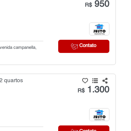
950
R$
Contato
avenida campanella,
2 quartos
1.300
R$