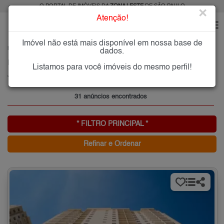
O PORTAL DE IMÓVEIS DA
ZONA LESTE
DE SÃO PAULO
×
Atenção!
Imóvel não está mais disponível em nossa base de
HOME
ZONA LESTE
ALUGAR
JARDIM VILA FORMOSA
dados.
Imóveis para Alugar no Jardim Vila Formosa, Zona Leste de São Paulo, SP
Listamos para você imóveis do mesmo perfil!
Jardim Vila Formosa, Zona Leste
31 anúncios encontrados
* FILTRO PRINCIPAL *
Refinar e Ordenar