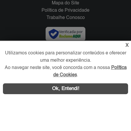
Mapa do Site
Política de Privacidade
Trabalhe Conosco
Verificada por
X
Redes Sociais
Utilizamos cookies para personalizar conteúdos e oferecer
uma melhor experiência.
Ao navegar neste site, você concorda com a nossa
Política
de Cookies
.
Ok, Entendi!
Área exclusiva aos anunciantes,
acesse sua conta: