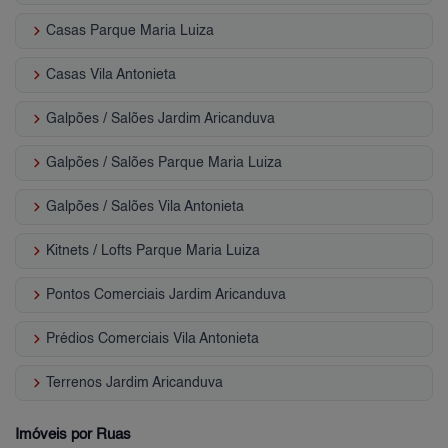
keyboard_arrow_right
Casas Parque Maria Luiza
keyboard_arrow_right
Casas Vila Antonieta
keyboard_arrow_right
Galpões / Salões Jardim Aricanduva
keyboard_arrow_right
Galpões / Salões Parque Maria Luiza
keyboard_arrow_right
Galpões / Salões Vila Antonieta
keyboard_arrow_right
Kitnets / Lofts Parque Maria Luiza
keyboard_arrow_right
Pontos Comerciais Jardim Aricanduva
keyboard_arrow_right
Prédios Comerciais Vila Antonieta
keyboard_arrow_right
Terrenos Jardim Aricanduva
Imóveis por Ruas