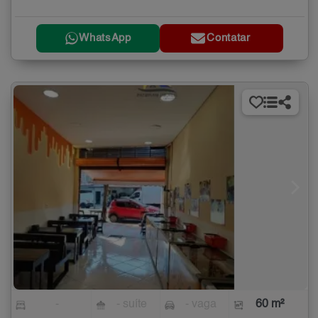
WhatsApp
Contatar
-
- suíte
- vaga
60 m²