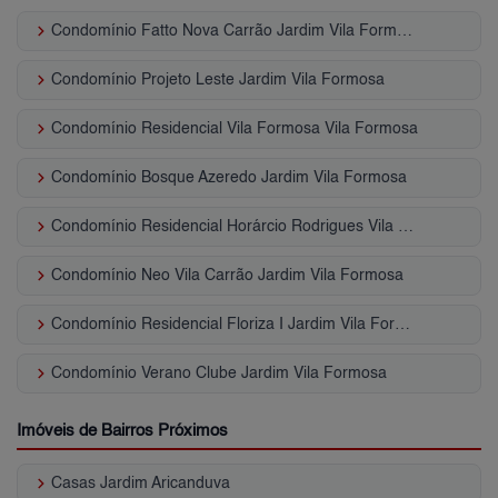
keyboard_arrow_right
Condomínio Fatto Nova Carrão Jardim Vila Formosa
keyboard_arrow_right
Condomínio Projeto Leste Jardim Vila Formosa
keyboard_arrow_right
Condomínio Residencial Vila Formosa Vila Formosa
keyboard_arrow_right
Condomínio Bosque Azeredo Jardim Vila Formosa
keyboard_arrow_right
Condomínio Residencial Horárcio Rodrigues Vila Formosa
keyboard_arrow_right
Condomínio Neo Vila Carrão Jardim Vila Formosa
keyboard_arrow_right
Condomínio Residencial Floriza I Jardim Vila Formosa
keyboard_arrow_right
Condomínio Verano Clube Jardim Vila Formosa
Imóveis de Bairros Próximos
keyboard_arrow_right
Casas Jardim Aricanduva