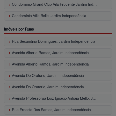
keyboard_arrow_right
Condomínio Grand Club Vila Prudente Jardim Independência
keyboard_arrow_right
Condomínio Ville Belle Jardim Independência
Imóveis por Ruas
keyboard_arrow_right
Rua Secundino Domingues, Jardim Independência
keyboard_arrow_right
Avenida Alberto Ramos, Jardim Independência
keyboard_arrow_right
Avenida Alberto Ramos, Jardim Independência
keyboard_arrow_right
Avenida Do Oratorio, Jardim Independência
keyboard_arrow_right
Avenida Do Oratorio, Jardim Independência
keyboard_arrow_right
Avenida Professorua Luiz Ignacio Anhaia Mello, Jardim Independência
keyboard_arrow_right
Rua Ernesto Dos Santos, Jardim Independência