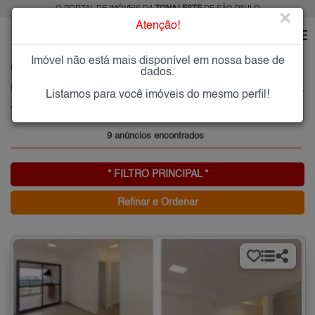
O PORTAL DE IMÓVEIS DA
ZONA LESTE
DE SÃO PAULO
×
Atenção!
Imóvel não está mais disponível em nossa base de
HOME
ZONA LESTE
ALUGAR
JARDIM INDEPENDÊNCIA
dados.
Imóveis para Alugar no Jardim Independência, Zona Leste de São Paulo, SP
Listamos para você imóveis do mesmo perfil!
Jardim Independência, Zona Leste
9 anúncios encontrados
* FILTRO PRINCIPAL *
Refinar e Ordenar