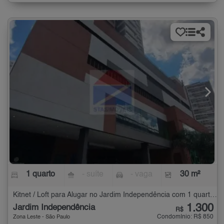
1 quarto
- suíte
- vaga
30 m²
Kitnet / Loft para Alugar no Jardim Independência com 1 quarto - 30 m²
1.300
Jardim Independência
R$
Condomínio: R$ 850
Zona Leste - São Paulo