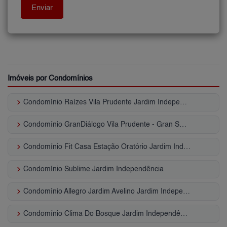
Imóveis por Condomínios
keyboard_arrow_right
Condomínio Raízes Vila Prudente Jardim Independência
keyboard_arrow_right
Condomínio GranDiálogo Vila Prudente - Gran Smart Jardim Independência
keyboard_arrow_right
Condomínio Fit Casa Estação Oratório Jardim Independência
keyboard_arrow_right
Condomínio Sublime Jardim Independência
keyboard_arrow_right
Condomínio Allegro Jardim Avelino Jardim Independência
keyboard_arrow_right
Condomínio Clima Do Bosque Jardim Independência