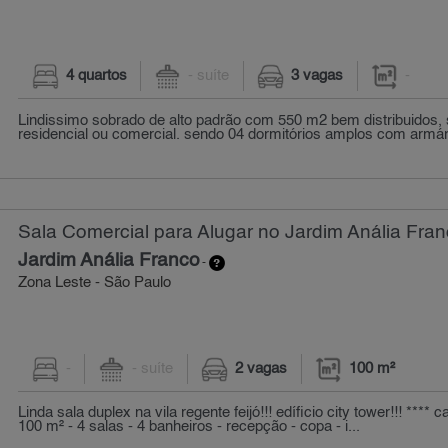
4 quartos
- suíte
3 vagas
-
Lindissimo sobrado de alto padrão com 550 m2 bem distribuidos, 
residencial ou comercial. sendo 04 dormitórios amplos com armário
Sala Comercial para Alugar no Jardim Anália Fran
Jardim Anália Franco
-
Zona Leste - São Paulo
-
- suíte
2 vagas
100 m²
Linda sala duplex na vila regente feijó!!! edíficio city tower!!! **** c
100 m² - 4 salas - 4 banheiros - recepção - copa - i...