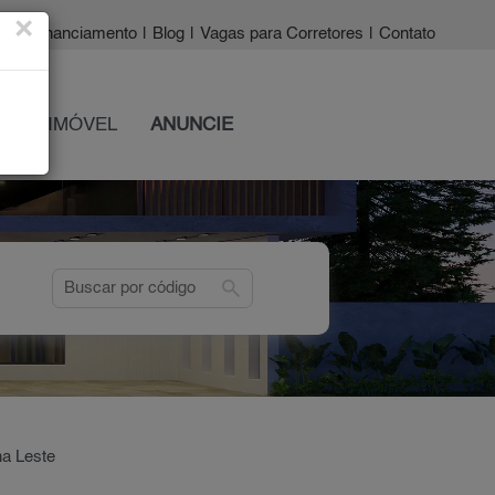
×
a?
|
Financiamento
|
Blog
|
Vagas para Corretores
|
Contato
 SEU IMÓVEL
ANUNCIE
search
na Leste