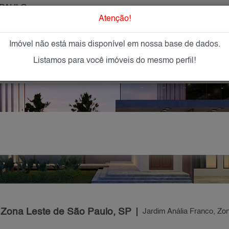
PAULO
O que Procur
Atenção!
Imóvel não está mais disponível em nossa base de dados.
GAR
IMÓVEIS NOVOS
IMOBILIÁRIAS
OFEREÇA
Listamos para você imóveis do mesmo perfil!
, Zona Leste de São Paulo, SP
Jardim Anália Franco, Zo