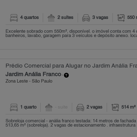
4 quartos
2 suítes
3 vagas
550 
Excelente sobrado com 550m², disponível. o imóvel conta com 4 d
banheiros, lavabo, garagem para 3 veículos e depósito anexo. local
Prédio Comercial para Alugar no Jardim Anália Fr
Jardim Anália Franco
-
Zona Leste - São Paulo
1 quarto
- suíte
2 vagas
514 m²
Sobreloja comercial - anália franco testada: 14 metros de fachada d
513,65 m² (sobreloja). 2 vagas de estacionamento . infraestrutura 