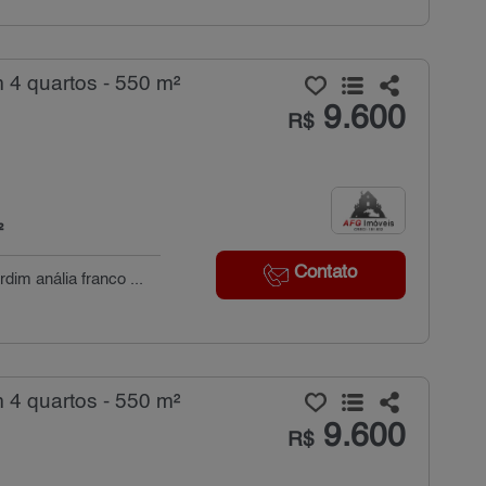
 4 quartos - 550 m²
9.600
R$
²
Contato
dim anália franco ...
 4 quartos - 550 m²
9.600
R$