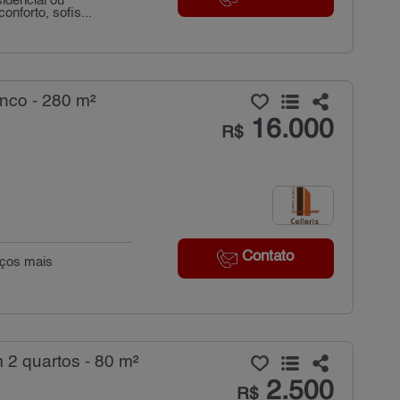
sidencial ou
nforto, sofis...
nco - 280 m²
16.000
R$
Contato
eços mais
 2 quartos - 80 m²
2.500
R$