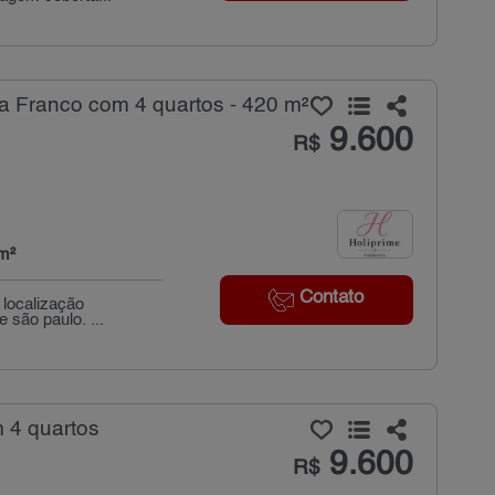
a Franco com 4 quartos - 420 m²
9.600
R$
m²
Contato
localização
 são paulo. ...
 4 quartos
9.600
R$