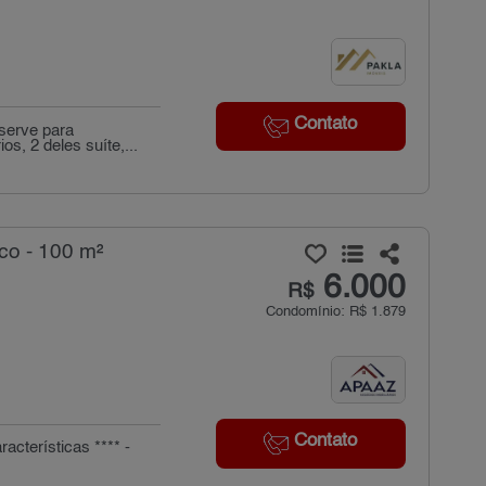
Contato
serve para
s, 2 deles suíte,...
co - 100 m²
6.000
R$
Condomínio: R$ 1.879
Contato
aracterísticas **** -