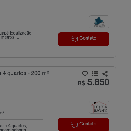
uapé localização
metros ...
Contato
 4 quartos - 200 m²
5.850
R$
m²
Contato
 com 4 quartos,
agem coberta...