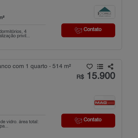
m²
Contato
ormitórios, 4
ização privil...
anco com 1 quarto - 514 m²
15.900
R$
Contato
e vidro. área total:
pa...