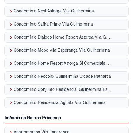
keyboard_arrow_right
Condomínio Next Astorga Vila Guilhermina
keyboard_arrow_right
Condomínio Safira Prime Vila Guilhermina
keyboard_arrow_right
Condomínio Dialogo Home Resort Astorga Vila Guilhermina
keyboard_arrow_right
Condomínio Mood Vila Esperança Vila Guilhermina
keyboard_arrow_right
Condomínio Home Resort Astorga Sl Comerciais Vila Guilhermina
keyboard_arrow_right
Condomínio Neoconx Guilhermina Cidade Patriarca
keyboard_arrow_right
Condomínio Conjunto Residencial Guilhermina Esperança Vila Guilhermina
keyboard_arrow_right
Condomínio Residencial Aghata Vila Guilhermina
Imóveis de Bairros Próximos
keyboard_arrow_right
Apartamentos Vila Esperança