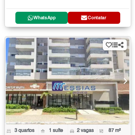
WhatsApp
Contatar
3 quartos
1 suíte
2 vagas
87 m²