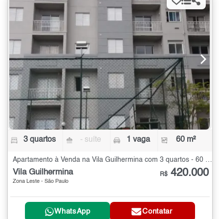
3 quartos
- suíte
1 vaga
60 m²
Apartamento à Venda na Vila Guilhermina com 3 quartos - 60 m²
420.000
Vila Guilhermina
R$
Zona Leste - São Paulo
WhatsApp
Contatar