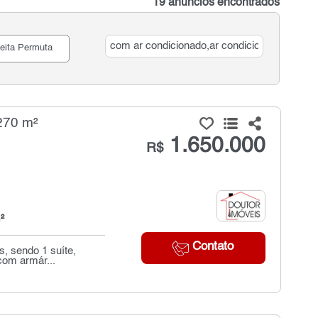
19 anúncios encontrados
eita Permuta
270 m²
1.650.000
R$
²
Contato
s, sendo 1 suíte,
com armár...