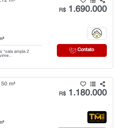
212 m²
1.690.000
R$
m²
Contato
ros *sala ampla 2
vime...
150 m²
1.180.000
R$
m²