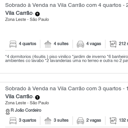
Sobrado à Venda na Vila Carrão com 4 quartos - 
Vila Carrão
-
Zona Leste - São Paulo
4 quartos
4 suítes
4 vagas
212 
*4 dormitorios (4suitis ) piso vinilico *jardim de inverno *6 banhei
ambientes co lavabo *2 lavanderias uma no terreo e outra no 2 pa
Sobrado à Venda na Vila Carrão com 3 quartos - 
Vila Carrão
-
Zona Leste - São Paulo
R João Cordeiro
3 quartos
3 suítes
2 vagas
132 