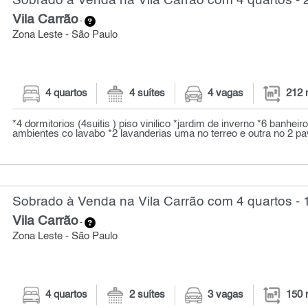
Sobrado à Venda na Vila Carrão com 4 quartos - 
Vila Carrão
-
Zona Leste - São Paulo
4 quartos
4 suítes
4 vagas
212 
*4 dormitorios (4suitis ) piso vinilico *jardim de inverno *6 banhei
ambientes co lavabo *2 lavanderias uma no terreo e outra no 2 pa
Sobrado à Venda na Vila Carrão com 4 quartos - 
Vila Carrão
-
Zona Leste - São Paulo
4 quartos
2 suítes
3 vagas
150 