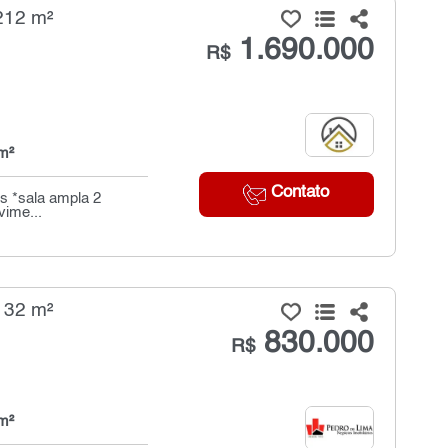
212 m²
1.690.000
R$
m²
Contato
ros *sala ampla 2
vime...
132 m²
830.000
R$
m²