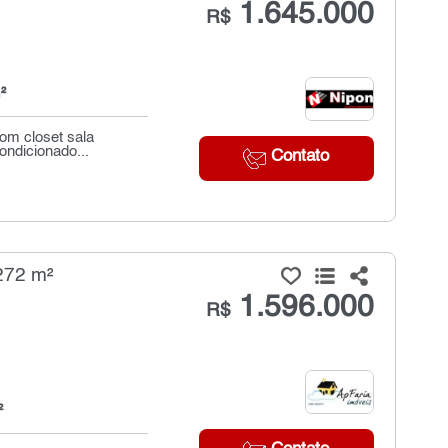
1.645.000
R$
²
com closet sala
ondicionado...
Contato
272 m²
1.596.000
R$
²