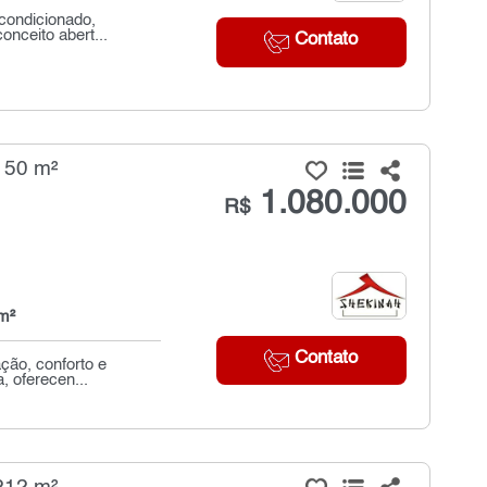
 condicionado,
nceito abert...
Contato
150 m²
1.080.000
R$
m²
Contato
ção, conforto e
, oferecen...