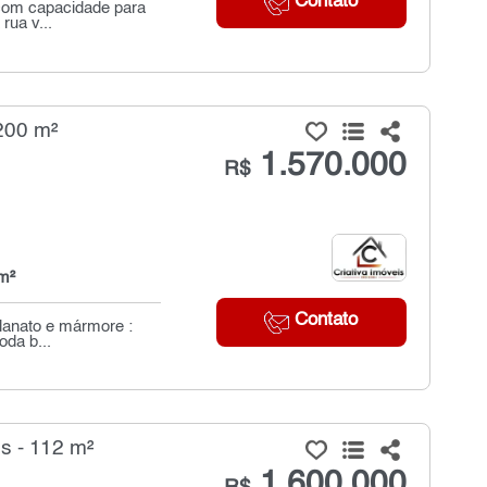
Contato
 com capacidade para
rua v...
200 m²
1.570.000
R$
m²
Contato
lanato e mármore :
oda b...
s - 112 m²
1.600.000