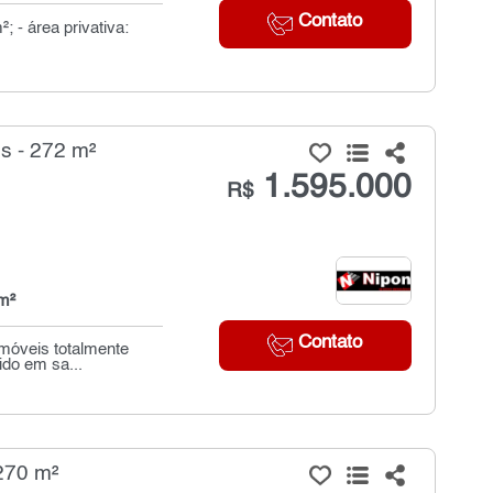
Contato
; - área privativa:
s - 272 m²
1.595.000
R$
m²
Contato
imóveis totalmente
ido em sa...
270 m²