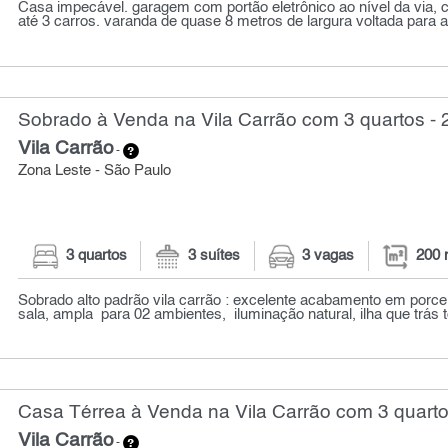
Casa impecável. garagem com portão eletrônico ao nível da via,
até 3 carros. varanda de quase 8 metros de largura voltada para a 
Sobrado à Venda na Vila Carrão com 3 quartos - 
Vila Carrão
-
Zona Leste - São Paulo
3 quartos
3 suítes
3 vagas
200 
Sobrado alto padrão vila carrão : excelente acabamento em porce
sala, ampla para 02 ambientes, iluminação natural, ilha que trás t
Casa Térrea à Venda na Vila Carrão com 3 quarto
Vila Carrão
-