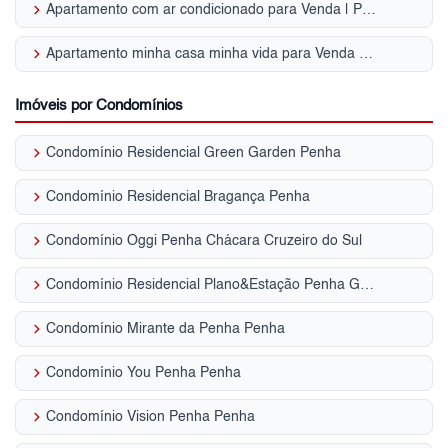
keyboard_arrow_right
Apartamento com ar condicionado para Venda | Penha
keyboard_arrow_right
Apartamento minha casa minha vida para Venda | Penha
Imóveis por Condomínios
keyboard_arrow_right
Condomínio Residencial Green Garden Penha
keyboard_arrow_right
Condomínio Residencial Bragança Penha
keyboard_arrow_right
Condomínio Oggi Penha Chácara Cruzeiro do Sul
keyboard_arrow_right
Condomínio Residencial Plano&Estação Penha Guaiaúna
keyboard_arrow_right
Condomínio Mirante da Penha Penha
keyboard_arrow_right
Condomínio You Penha Penha
keyboard_arrow_right
Condomínio Vision Penha Penha