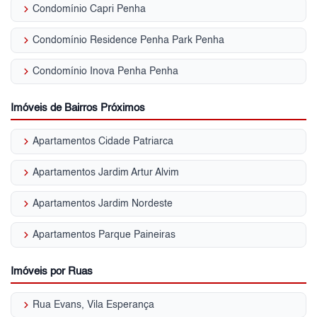
keyboard_arrow_right
Condomínio Capri Penha
keyboard_arrow_right
Condomínio Residence Penha Park Penha
keyboard_arrow_right
Condomínio Inova Penha Penha
Imóveis de Bairros Próximos
keyboard_arrow_right
Apartamentos Cidade Patriarca
keyboard_arrow_right
Apartamentos Jardim Artur Alvim
keyboard_arrow_right
Apartamentos Jardim Nordeste
keyboard_arrow_right
Apartamentos Parque Paineiras
Imóveis por Ruas
keyboard_arrow_right
Rua Evans, Vila Esperança