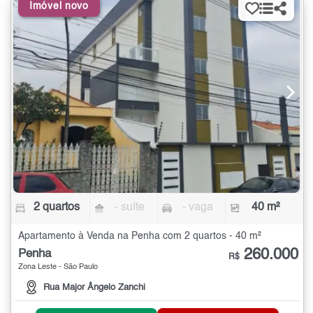
Imóvel novo
2 quartos
- suíte
- vaga
40 m²
Apartamento à Venda na Penha com 2 quartos - 40 m²
260.000
Penha
R$
Zona Leste - São Paulo
Rua Major Ângelo Zanchi