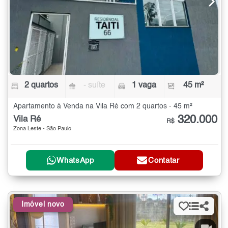
2 quartos
- suíte
1 vaga
45 m²
Apartamento à Venda na Vila Ré com 2 quartos - 45 m²
320.000
Vila Ré
R$
Zona Leste - São Paulo
WhatsApp
Contatar
Imóvel novo