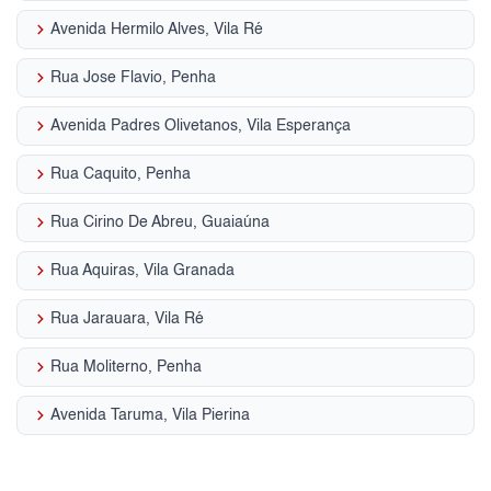
keyboard_arrow_right
Avenida Hermilo Alves, Vila Ré
keyboard_arrow_right
Rua Jose Flavio, Penha
keyboard_arrow_right
Avenida Padres Olivetanos, Vila Esperança
keyboard_arrow_right
Rua Caquito, Penha
keyboard_arrow_right
Rua Cirino De Abreu, Guaiaúna
keyboard_arrow_right
Rua Aquiras, Vila Granada
keyboard_arrow_right
Rua Jarauara, Vila Ré
keyboard_arrow_right
Rua Moliterno, Penha
keyboard_arrow_right
Avenida Taruma, Vila Pierina