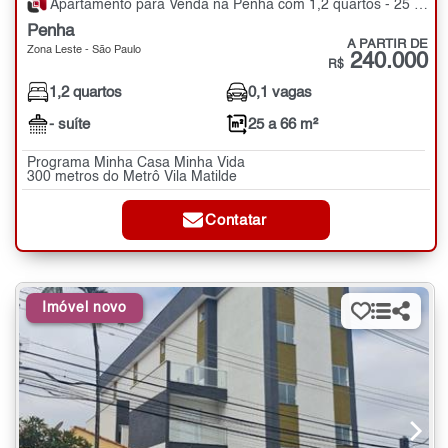
Apartamento para Venda na Penha com 1,2 quartos - 25 a 66 m²
Penha
A PARTIR DE
Zona Leste - São Paulo
240.000
R$
1,2 quartos
0,1 vagas
- suíte
25 a 66 m²
Programa Minha Casa Minha Vida
300 metros do Metrô Vila Matilde
Contatar
Imóvel novo