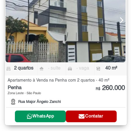
2 quartos
- suíte
- vaga
40 m²
Apartamento à Venda na Penha com 2 quartos - 40 m²
260.000
Penha
R$
Zona Leste - São Paulo
Rua Major Ângelo Zanchi
WhatsApp
Contatar