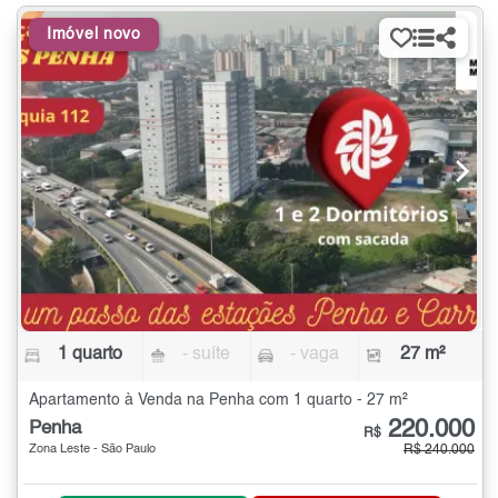
Imóvel novo
1 quarto
- suíte
- vaga
27 m²
Apartamento à Venda na Penha com 1 quarto - 27 m²
220.000
Penha
R$
Zona Leste - São Paulo
R$ 240.000