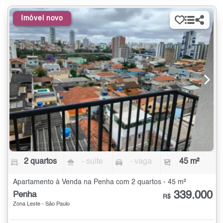
Imóvel novo
2 quartos
- suíte
- vaga
45 m²
Apartamento à Venda na Penha com 2 quartos - 45 m²
339.000
Penha
R$
Zona Leste - São Paulo