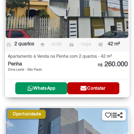
2 quartos
- suíte
- vaga
42 m²
Apartamento à Venda na Penha com 2 quartos - 42 m²
260.000
Penha
R$
Zona Leste - São Paulo
WhatsApp
Contatar
Oportunidade