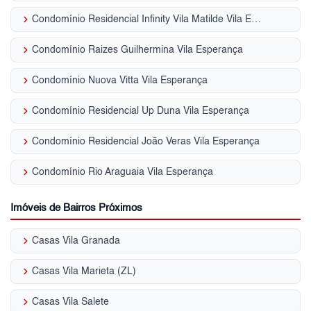
keyboard_arrow_right
Condomínio Residencial Infinity Vila Matilde Vila Esperança
keyboard_arrow_right
Condomínio Raizes Guilhermina Vila Esperança
keyboard_arrow_right
Condomínio Nuova Vitta Vila Esperança
keyboard_arrow_right
Condomínio Residencial Up Duna Vila Esperança
keyboard_arrow_right
Condomínio Residencial João Veras Vila Esperança
keyboard_arrow_right
Condomínio Rio Araguaia Vila Esperança
Imóveis de Bairros Próximos
keyboard_arrow_right
Casas Vila Granada
keyboard_arrow_right
Casas Vila Marieta (ZL)
keyboard_arrow_right
Casas Vila Salete