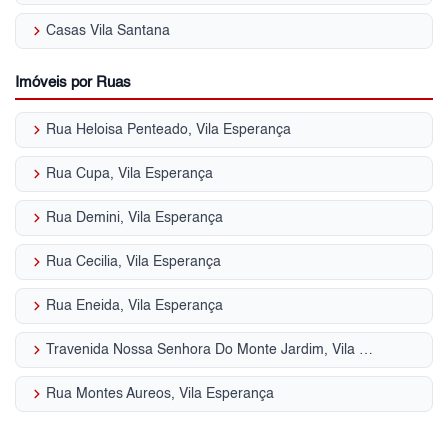
keyboard_arrow_right
Casas Vila Santana
Imóveis por Ruas
keyboard_arrow_right
Rua Heloisa Penteado, Vila Esperança
keyboard_arrow_right
Rua Cupa, Vila Esperança
keyboard_arrow_right
Rua Demini, Vila Esperança
keyboard_arrow_right
Rua Cecilia, Vila Esperança
keyboard_arrow_right
Rua Eneida, Vila Esperança
keyboard_arrow_right
Travenida Nossa Senhora Do Monte Jardim, Vila Esperança
keyboard_arrow_right
Rua Montes Aureos, Vila Esperança