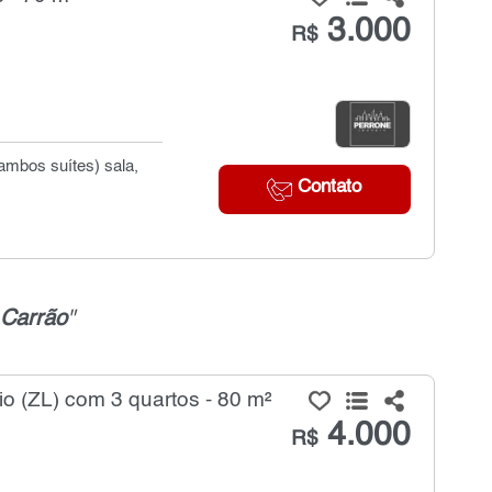
3.000
R$
ambos suítes) sala,
Contato
 Carrão
"
o (ZL) com 3 quartos - 80 m²
4.000
R$