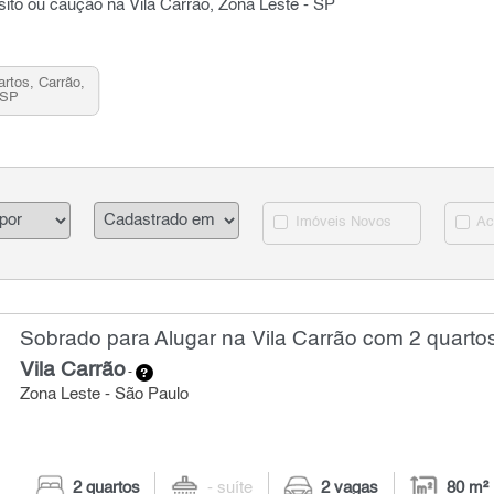
sito ou caução na Vila Carrão, Zona Leste - SP
rtos, Carrão,
 SP
Imóveis Novos
Ac
Sobrado para Alugar na Vila Carrão com 2 quartos
Vila Carrão
-
Zona Leste - São Paulo
2 quartos
- suíte
2 vagas
80 m²