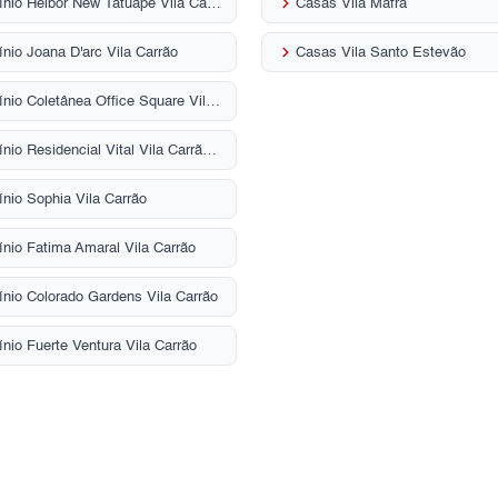
keyboard_arrow_right
Condomínio Helbor New Tatuapé Vila Carrão
Casas Vila Mafra
keyboard_arrow_right
nio Joana D'arc Vila Carrão
Casas Vila Santo Estevão
Condomínio Coletânea Office Square Vila Carrão
Condomínio Residencial Vital Vila Carrão Vila Carrão
nio Sophia Vila Carrão
nio Fatima Amaral Vila Carrão
nio Colorado Gardens Vila Carrão
nio Fuerte Ventura Vila Carrão