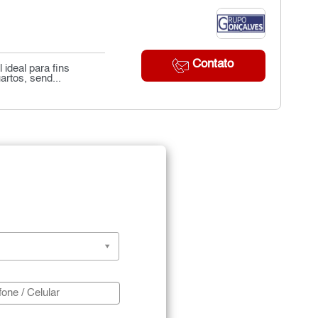
Contato
 ideal para fins
rtos, send...