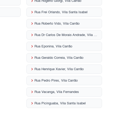
keyboard_arrow_right
Rua Rogerio Giorgi, Vila Carrão
keyboard_arrow_right
Rua Frei Orlando, Vila Santa Isabel
keyboard_arrow_right
Rua Roberto Vido, Vila Carrão
keyboard_arrow_right
Rua Dr Carlos De Morais Andrade, Vila Carrão
keyboard_arrow_right
Rua Eponina, Vila Carrão
keyboard_arrow_right
Rua Geraldo Correia, Vila Carrão
keyboard_arrow_right
Rua Henrique Xavier, Vila Carrão
keyboard_arrow_right
Rua Pedro Pires, Vila Carrão
keyboard_arrow_right
Rua Vacanga, Vila Fernandes
keyboard_arrow_right
Rua Picinguaba, Vila Santa Isabel