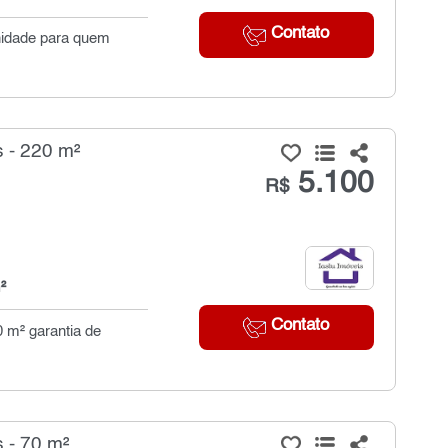
Contato
nidade para quem
 - 220 m²
5.100
R$
²
Contato
0 m² garantia de
 - 70 m²