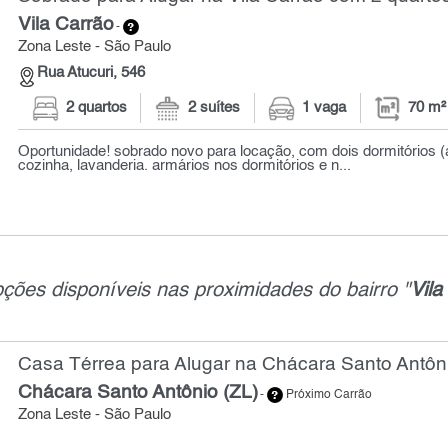
Vila Carrão
-
Zona Leste - São Paulo
Rua Atucuri, 546
2 quartos
2 suítes
1 vaga
70 m²
Oportunidade! sobrado novo para locação, com dois dormitórios (
cozinha, lavanderia. armários nos dormitórios e n...
ções disponíveis nas proximidades do bairro "
Vila
Casa Térrea para Alugar na Chácara Santo Antôni
Chácara Santo Antônio (ZL)
-
Próximo Carrão
Zona Leste - São Paulo