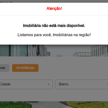
PAULO
O que Procur
Atenção!
Imobiliária não está mais disponível.
GAR
IMÓVEIS NOVOS
IMOBILIÁRIAS
OFEREÇA
Listamos para você, Imobiliárias na região!
vos
Imobiliárias
Cidade
Bairro