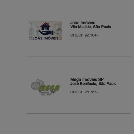
Joás Imóveis
Vila Matilde, São Paulo
CRECI: 92.164-F
Mega Imóveis SP
José Bonifacio, São Paulo
CRECI: 28.787-J