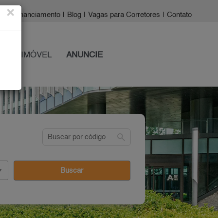
×
a?
|
Financiamento
|
Blog
|
Vagas para Corretores
|
Contato
 SEU IMÓVEL
ANUNCIE
search
Buscar