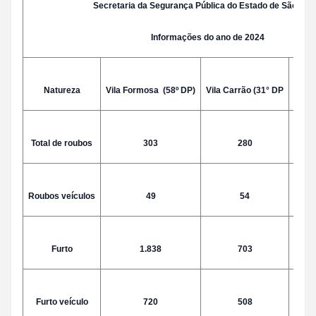
Secretaria da Segurança Pública do Estado de São Pau
Informações do ano de 2024
Natureza
Vila Formosa (58º DP)
Vila Carrão (31° DP
Alto 
Total de roubos
303
280
Roubos veículos
49
54
Furto
1.838
703
Furto veículo
720
508