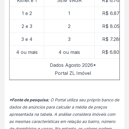
Kitnet e 1
SEM VAGA
R$ 6.768,25
1 e 2
1
R$ 6.871,80
2 e 3
2
R$ 8.051,00
3 e 4
3
R$ 7.288,92
4 ou mais
4 ou mais
R$ 6.808,20
Dados Agosto 2026*
Portal ZL Imóvel
*Fonte de pesquisa:
O Portal utiliza seu próprio banco de
dados de anúncios para calcular a média de preços
apresentada na tabela. A análise considera imóveis com
as mesmas características em relação ao bairro, número
de dormitórios e vagas. No entanto, os valores podem