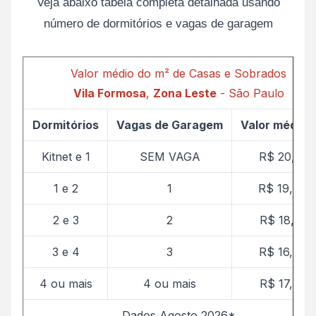
Veja abaixo tabela completa detalhada usando
número de dormitórios e vagas de garagem
Valor médio do m² de Casas e Sobrados
Vila Formosa
,
Zona Leste
- São Paulo
Dormitórios
Vagas de Garagem
Valor médio 
Kitnet e 1
SEM VAGA
R$ 20,14
1 e 2
1
R$ 19,42
2 e 3
2
R$ 18,01
3 e 4
3
R$ 16,57
4 ou mais
4 ou mais
R$ 17,57
Dados Agosto 2026*