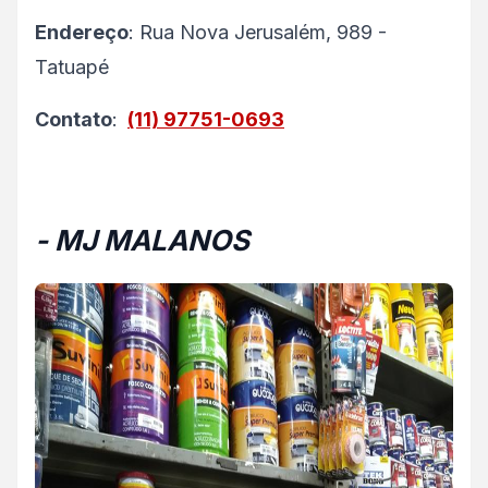
Endereço
: Rua Nova Jerusalém, 989 -
Tatuapé
Contato
:
(11) 97751-0693
- MJ MALANOS