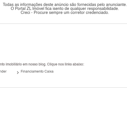
Todas as informações deste anúncio são fornecidas pelo anunciante
O Portal ZL Imóvel fica isento de qualquer responsabilidade.
Creci - Procure sempre um corretor credenciado.
to imobiliário em nosso blog. Clique nos links abaixo:
keyboard_arrow_right
nder
Financiamento Caixa