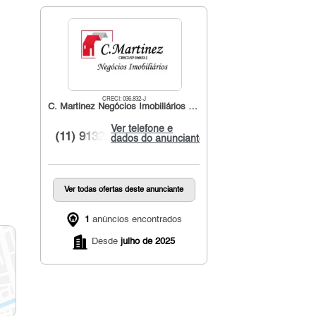
CRECI: 036.832-J
C. Martinez Negócios Imobiliários SP.
Ver telefone e
(11) 9132...
dados do anunciante
Ver todas ofertas deste anunciante
1
anúncios encontrados
Desde
julho de 2025