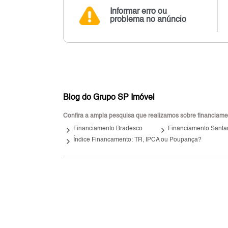
Informar erro ou
problema no anúncio
Blog do Grupo SP Imóvel
Confira a ampla pesquisa que realizamos sobre financiamen
keyboard_arrow_right
keyboard_arrow_right
Financiamento Bradesco
Financiamento Santa
keyboard_arrow_right
Índice Financamento: TR, IPCA ou Poupança?