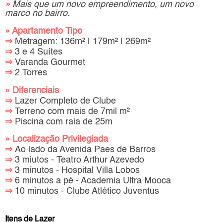
»
Mais que um novo empreendimento, um novo
marco no bairro.
» Apartamento Tipo
⇒
Metragem: 136m² | 179m² | 269m²
⇒
3 e 4 Suítes
⇒
Varanda Gourmet
⇒
2 Torres
» Diferenciais
⇒
Lazer Completo de Clube
⇒
Terreno com mais de 7mil m²
⇒
Piscina com raia de 25m
» Localização Privilegiada
⇒
Ao lado da Avenida Paes de Barros
⇒
3 miutos - Teatro Arthur Azevedo
⇒
3 minutos - Hospital Villa Lobos
⇒
6 minutos a pé - Academia Ultra Mooca
⇒
10 minutos - Clube Atlético Juventus
Itens de Lazer