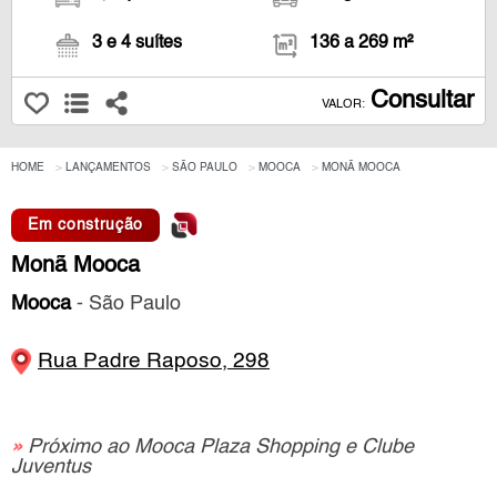
3 e 4 suítes
136 a 269 m²
Consultar
VALOR:
HOME
LANÇAMENTOS
SÃO PAULO
MOOCA
MONÃ MOOCA
Em construção
Monã Mooca
Mooca
- São Paulo
Rua Padre Raposo, 298
»
Próximo ao Mooca Plaza Shopping e Clube
Juventus