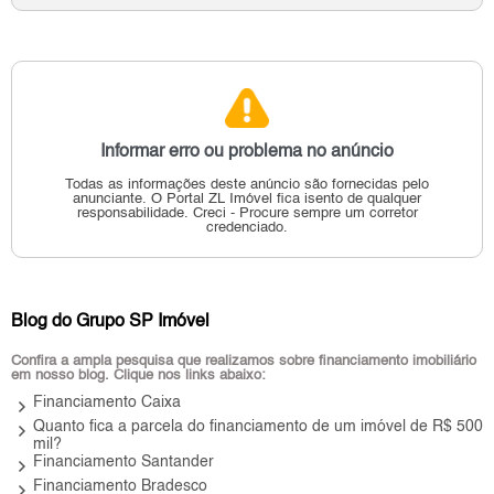
Informar erro ou problema no anúncio
Todas as informações deste anúncio são fornecidas pelo
anunciante.
O Portal ZL Imóvel fica isento de qualquer
responsabilidade.
Creci - Procure sempre um corretor
credenciado.
Blog do Grupo SP Imóvel
Confira a ampla pesquisa que realizamos sobre financiamento imobiliário
em nosso blog. Clique nos links abaixo:
keyboard_arrow_right
Financiamento Caixa
keyboard_arrow_right
Quanto fica a parcela do financiamento de um imóvel de R$ 500
mil?
keyboard_arrow_right
Financiamento Santander
keyboard_arrow_right
Financiamento Bradesco