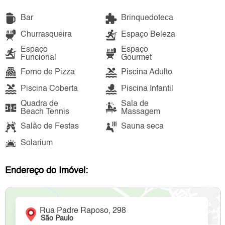
Bar
Brinquedoteca
Churrasqueira
Espaço Beleza
Espaço
Espaço
Funcional
Gourmet
Forno de Pizza
Piscina Adulto
Piscina Coberta
Piscina Infantil
Quadra de
Sala de
Beach Tennis
Massagem
Salão de Festas
Sauna seca
Solarium
Endereço do Imóvel:
Rua Padre Raposo, 298
São Paulo