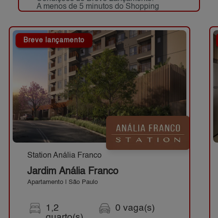
A menos de 5 minutos do Shopping
Anália Franco.
Breve lançamento
Station Anália Franco
Jardim Anália Franco
Apartamento | São Paulo
1,2
0 vaga(s)
quarto(s)