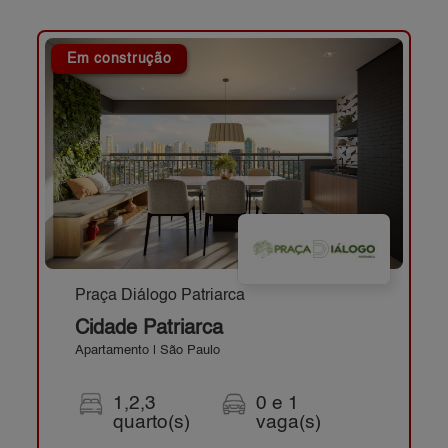
Em construção
Praça Diálogo Patriarca
Cidade Patriarca
Apartamento | São Paulo
1,2,3
0 e 1
quarto(s)
vaga(s)