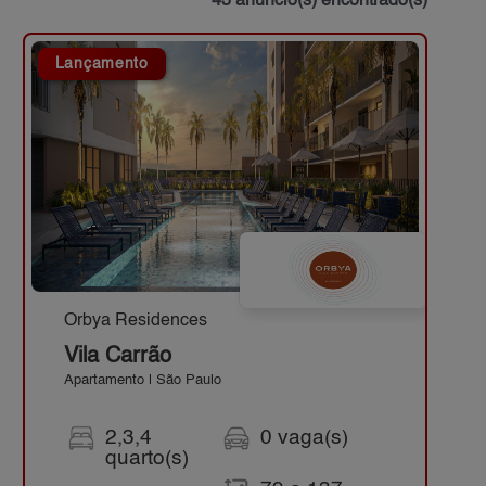
43 anúncio(s) encontrado(s)
Lançamento
Orbya Residences
Vila Carrão
Apartamento | São Paulo
2,3,4
0 vaga(s)
quarto(s)