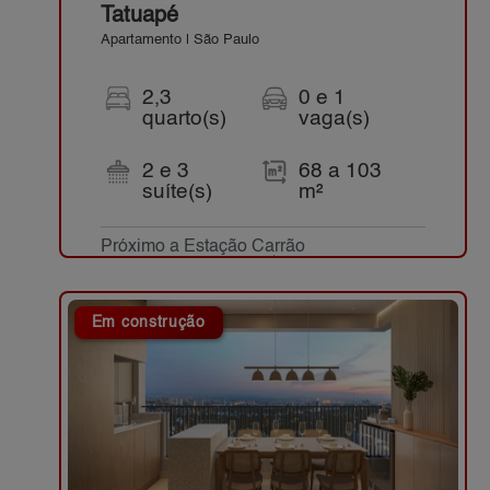
Tatuapé
Apartamento | São Paulo
2,3
0 e 1
quarto(s)
vaga(s)
2 e 3
68 a 103
suíte(s)
m²
Próximo a Estação Carrão
Parcelas a partir de R$ 990,00*
Em construção