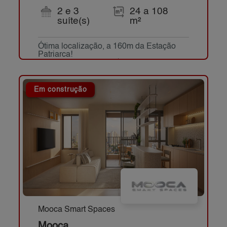
2 e 3
24 a 108
suíte(s)
m²
Ótima localização, a 160m da Estação
Patriarca!
Parcelas a partir de R$ 890,00*
Em construção
Mooca Smart Spaces
Mooca