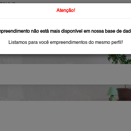
PAULO
O que Procur
Atenção!
preendimento não está mais disponível em nossa base de dad
GAR
IMÓVEIS NOVOS
IMOBILIÁRIAS
OFEREÇA
Listamos para você empreendimentos do mesmo perfil!