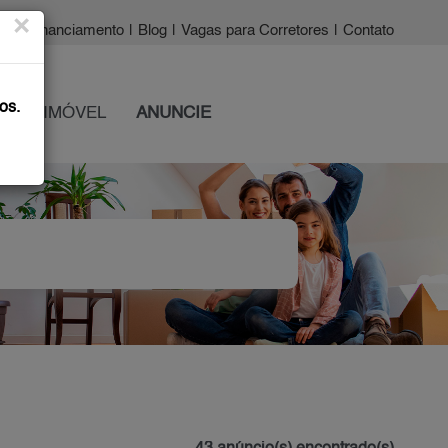
×
a?
|
Financiamento
|
Blog
|
Vagas para Corretores
|
Contato
os.
 SEU IMÓVEL
ANUNCIE