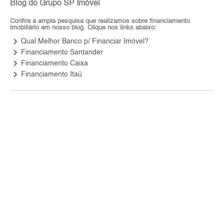
Blog do Grupo SP Imóvel
Confira a ampla pesquisa que realizamos sobre financiamento
imobiliário em nosso blog. Clique nos links abaixo:
keyboard_arrow_right
Qual Melhor Banco p/ Financiar Imóvel?
keyboard_arrow_right
Financiamento Santander
keyboard_arrow_right
Financiamento Caixa
keyboard_arrow_right
Financiamento Itaú