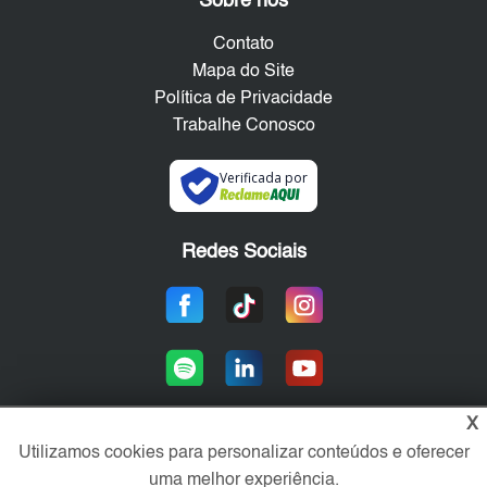
Sobre nós
Contato
Mapa do Site
Política de Privacidade
Trabalhe Conosco
Verificada por
Redes Sociais
X
Utilizamos cookies para personalizar conteúdos e oferecer
Área exclusiva aos anunciantes,
uma melhor experiência.