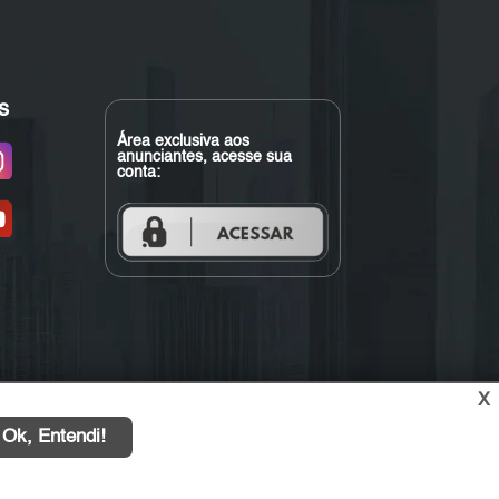
s
Área exclusiva aos
anunciantes, acesse sua
conta:
X
Ok, Entendi!