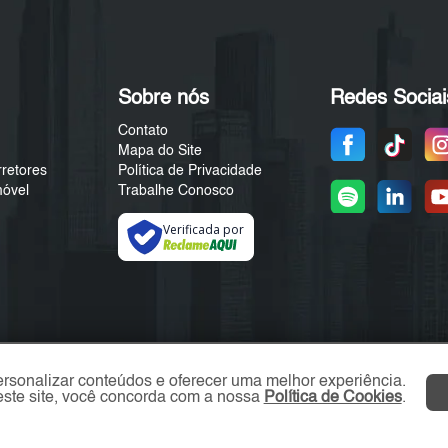
Sobre nós
Redes Sociai
Contato
Mapa do Site
rretores
Política de Privacidade
móvel
Trabalhe Conosco
Verificada por
ersonalizar conteúdos e oferecer uma melhor experiência.
ste site, você concorda com a nossa
Política de Cookies
.