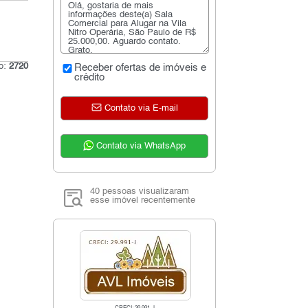
go:
2720
Receber ofertas de imóveis e
crédito
Contato via E-mail
Contato via WhatsApp
40 pessoas visualizaram
esse imóvel recentemente