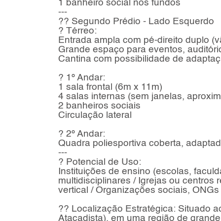
1 banheiro social nos fundos
---
?? Segundo Prédio - Lado Esquerdo
? Térreo:
Entrada ampla com pé-direito duplo (v
Grande espaço para eventos, auditóri
Cantina com possibilidade de adaptaçã
? 1º Andar:
1 sala frontal (6m x 11m)
4 salas internas (sem janelas, aprox
2 banheiros sociais
Circulação lateral
? 2º Andar:
Quadra poliesportiva coberta, adaptad
---
? Potencial de Uso:
Instituições de ensino (escolas, facul
multidisciplinares / Igrejas ou centro
vertical / Organizações sociais, ONGs 
?? Localização Estratégica: Situado a
Atacadista), em uma região de grande 