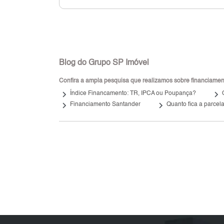
Blog do Grupo SP Imóvel
Confira a ampla pesquisa que realizamos sobre financiamento
keyboard_arrow_right
keyboard_arrow_right
Índice Financamento: TR, IPCA ou Poupança?
keyboard_arrow_right
keyboard_arrow_right
Financiamento Santander
Quanto fica a parcel