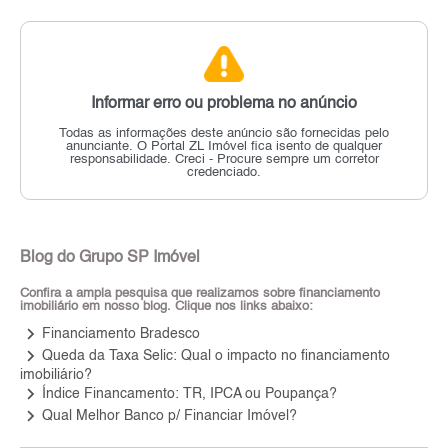
Informar erro ou problema no anúncio
Todas as informações deste anúncio são fornecidas pelo
anunciante.
O Portal ZL Imóvel fica isento de qualquer
responsabilidade.
Creci - Procure sempre um corretor
credenciado.
Blog do Grupo SP Imóvel
Confira a ampla pesquisa que realizamos sobre financiamento
imobiliário em nosso blog. Clique nos links abaixo:
keyboard_arrow_right
Financiamento Bradesco
keyboard_arrow_right
Queda da Taxa Selic: Qual o impacto no financiamento
imobiliário?
keyboard_arrow_right
Índice Financamento: TR, IPCA ou Poupança?
keyboard_arrow_right
Qual Melhor Banco p/ Financiar Imóvel?