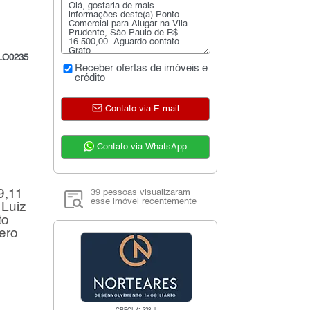
LO0235
Receber ofertas de imóveis e
crédito
Contato via E-mail
Contato via WhatsApp
9,11
39 pessoas visualizaram
esse imóvel recentemente
 Luiz
to
ero