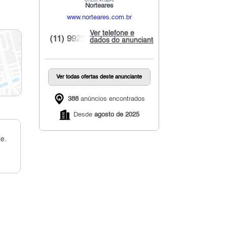
CRECI: 41.328-J
Norteares
www.norteares.com.br
Ver telefone e
(11) 9922...
dados do anunciante
Ver todas ofertas deste anunciante
388
anúncios encontrados
Desde
agosto de 2025
e.