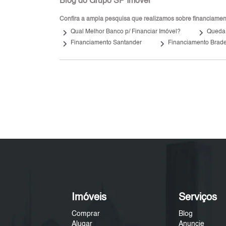
Blog do Grupo SP Imóvel
Confira a ampla pesquisa que realizamos sobre financiamento
keyboard_arrow_right
keyboard_arrow_right
Qual Melhor Banco p/ Financiar Imóvel?
Queda 
keyboard_arrow_right
keyboard_arrow_right
Financiamento Santander
Financiamento Brad
Imóveis
Serviços
Comprar
Blog
Alugar
Anuncie