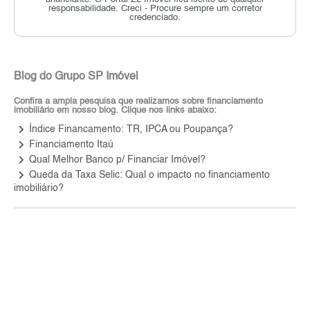
responsabilidade.
Creci - Procure sempre um corretor
credenciado.
Blog do Grupo SP Imóvel
Confira a ampla pesquisa que realizamos sobre financiamento
imobiliário em nosso blog. Clique nos links abaixo:
keyboard_arrow_right
Índice Financamento: TR, IPCA ou Poupança?
keyboard_arrow_right
Financiamento Itaú
keyboard_arrow_right
Qual Melhor Banco p/ Financiar Imóvel?
keyboard_arrow_right
Queda da Taxa Selic: Qual o impacto no financiamento
imobiliário?