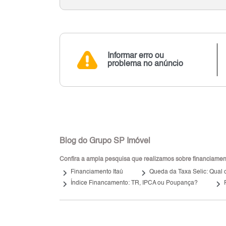
Informar erro ou
problema no anúncio
Blog do Grupo SP Imóvel
Confira a ampla pesquisa que realizamos sobre financiamento
keyboard_arrow_right
keyboard_arrow_right
Financiamento Itaú
Queda da Taxa Selic: Qual o
keyboard_arrow_right
keyboard_arrow_right
Índice Financamento: TR, IPCA ou Poupança?