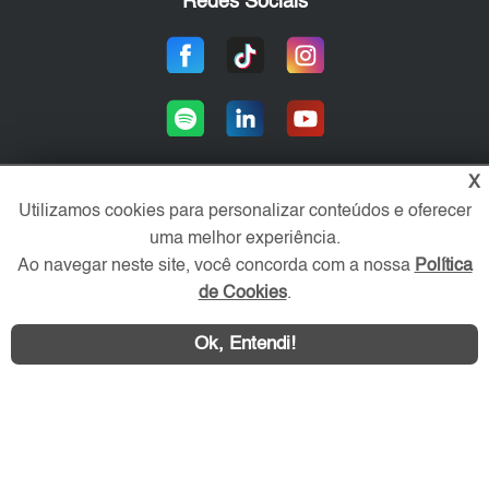
Redes Sociais
X
Utilizamos cookies para personalizar conteúdos e oferecer
Área exclusiva aos anunciantes,
uma melhor experiência.
acesse sua conta:
Ao navegar neste site, você concorda com a nossa
Política
de Cookies
.
Ok, Entendi!
WhatsApp
Contatar