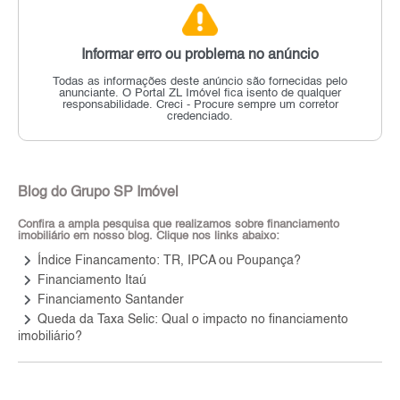
Informar erro ou problema no anúncio
Todas as informações deste anúncio são fornecidas pelo
anunciante.
O Portal ZL Imóvel fica isento de qualquer
responsabilidade.
Creci - Procure sempre um corretor
credenciado.
Blog do Grupo SP Imóvel
Confira a ampla pesquisa que realizamos sobre financiamento
imobiliário em nosso blog. Clique nos links abaixo:
keyboard_arrow_right
Índice Financamento: TR, IPCA ou Poupança?
keyboard_arrow_right
Financiamento Itaú
keyboard_arrow_right
Financiamento Santander
keyboard_arrow_right
Queda da Taxa Selic: Qual o impacto no financiamento
imobiliário?