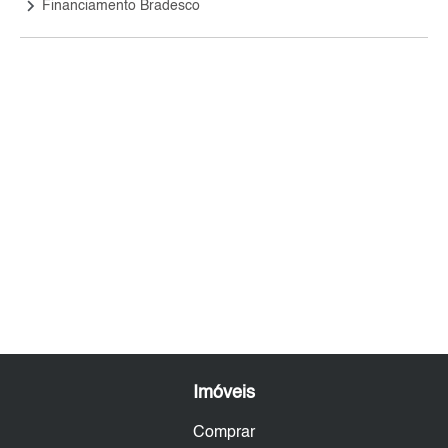
keyboard_arrow_right
Financiamento Bradesco
Imóveis
Comprar