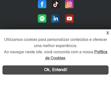
X
Utilizamos cookies para personalizar conteúdos e oferecer
Área exclusiva aos anunciantes,
uma melhor experiência.
acesse sua conta:
Ao navegar neste site, você concorda com a nossa
Política
de Cookies
.
Ok, Entendi!
WhatsApp
Contatar
ZL Imóvel © 2026 - Todos os direitos reservados