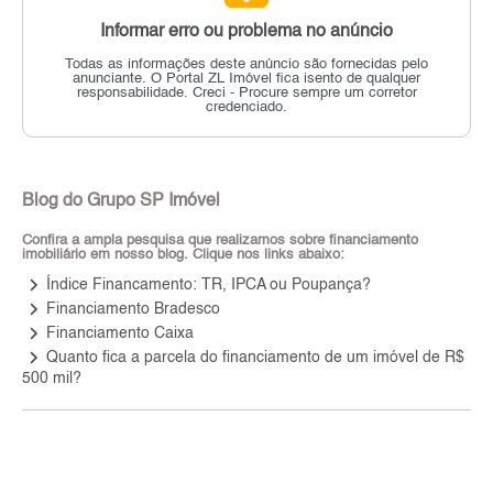
Informar erro ou problema no anúncio
Todas as informações deste anúncio são fornecidas pelo
anunciante.
O Portal ZL Imóvel fica isento de qualquer
responsabilidade.
Creci - Procure sempre um corretor
credenciado.
Blog do Grupo SP Imóvel
Confira a ampla pesquisa que realizamos sobre financiamento
imobiliário em nosso blog. Clique nos links abaixo:
keyboard_arrow_right
Índice Financamento: TR, IPCA ou Poupança?
keyboard_arrow_right
Financiamento Bradesco
keyboard_arrow_right
Financiamento Caixa
keyboard_arrow_right
Quanto fica a parcela do financiamento de um imóvel de R$
500 mil?