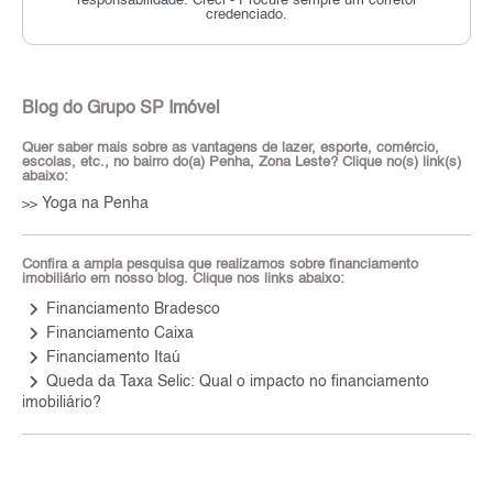
responsabilidade.
Creci - Procure sempre um corretor
credenciado.
Blog do Grupo SP Imóvel
Quer saber mais sobre as vantagens de lazer, esporte, comércio,
escolas, etc., no bairro do(a) Penha, Zona Leste? Clique no(s) link(s)
abaixo:
Yoga na Penha
>>
Confira a ampla pesquisa que realizamos sobre financiamento
imobiliário em nosso blog. Clique nos links abaixo:
keyboard_arrow_right
Financiamento Bradesco
keyboard_arrow_right
Financiamento Caixa
keyboard_arrow_right
Financiamento Itaú
keyboard_arrow_right
Queda da Taxa Selic: Qual o impacto no financiamento
imobiliário?