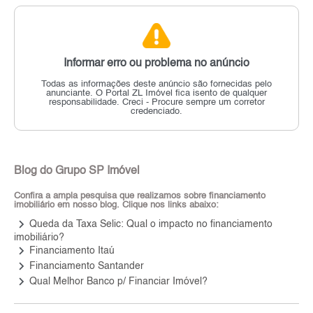
Informar erro ou problema no anúncio
Todas as informações deste anúncio são fornecidas pelo
anunciante.
O Portal ZL Imóvel fica isento de qualquer
responsabilidade.
Creci - Procure sempre um corretor
credenciado.
Blog do Grupo SP Imóvel
Confira a ampla pesquisa que realizamos sobre financiamento
imobiliário em nosso blog. Clique nos links abaixo:
keyboard_arrow_right
Queda da Taxa Selic: Qual o impacto no financiamento
imobiliário?
keyboard_arrow_right
Financiamento Itaú
keyboard_arrow_right
Financiamento Santander
keyboard_arrow_right
Qual Melhor Banco p/ Financiar Imóvel?