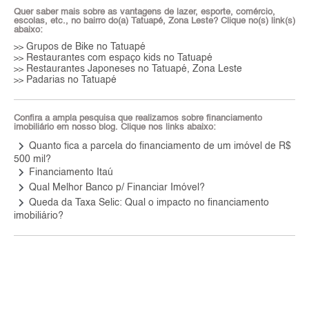
Quer saber mais sobre as vantagens de lazer, esporte, comércio,
escolas, etc., no bairro do(a) Tatuapé, Zona Leste? Clique no(s) link(s)
abaixo:
Grupos de Bike no Tatuapé
>>
Restaurantes com espaço kids no Tatuapé
>>
Restaurantes Japoneses no Tatuapé, Zona Leste
>>
Padarias no Tatuapé
>>
Confira a ampla pesquisa que realizamos sobre financiamento
imobiliário em nosso blog. Clique nos links abaixo:
keyboard_arrow_right
Quanto fica a parcela do financiamento de um imóvel de R$
500 mil?
keyboard_arrow_right
Financiamento Itaú
keyboard_arrow_right
Qual Melhor Banco p/ Financiar Imóvel?
keyboard_arrow_right
Queda da Taxa Selic: Qual o impacto no financiamento
imobiliário?