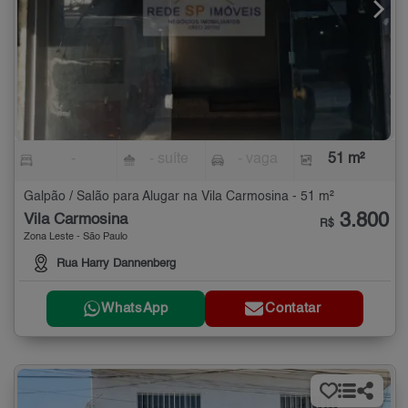
-
- suíte
- vaga
51 m²
Galpão / Salão para Alugar na Vila Carmosina - 51 m²
3.800
Vila Carmosina
R$
Zona Leste - São Paulo
Rua Harry Dannenberg
WhatsApp
Contatar