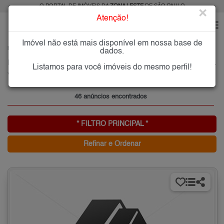
O PORTAL DE IMÓVEIS DA
ZONA LESTE
DE SÃO PAULO
×
Atenção!
Imóvel não está mais disponível em nossa base de
HOME
ZONA LESTE
ALUGAR
VILA CARMOSINA
dados.
Imóveis para Alugar na Vila Carmosina, Zona Leste de São Paulo, SP
Listamos para você imóveis do mesmo perfil!
Vila Carmosina, Zona Leste
46 anúncios encontrados
* FILTRO PRINCIPAL *
Refinar e Ordenar