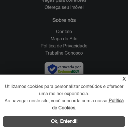
Vagas para corretores
Ofereça seu imóvel
Sobre nós
Contato
Mapa do Site
Política de Privacidade
Trabalhe Conosco
Verificada por
X
Redes Sociais
Utilizamos cookies para personalizar conteúdos e oferecer
uma melhor experiência.
Ao navegar neste site, você concorda com a nossa
Política
de Cookies
.
Ok, Entendi!