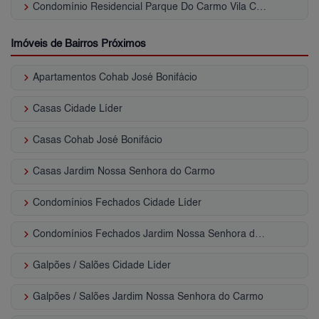
keyboard_arrow_right
Condomínio Residencial Parque Do Carmo Vila Carmosina
Imóveis de Bairros Próximos
keyboard_arrow_right
Apartamentos Cohab José Bonifácio
keyboard_arrow_right
Casas Cidade Líder
keyboard_arrow_right
Casas Cohab José Bonifácio
keyboard_arrow_right
Casas Jardim Nossa Senhora do Carmo
keyboard_arrow_right
Condomínios Fechados Cidade Líder
keyboard_arrow_right
Condomínios Fechados Jardim Nossa Senhora do Carmo
keyboard_arrow_right
Galpões / Salões Cidade Líder
keyboard_arrow_right
Galpões / Salões Jardim Nossa Senhora do Carmo