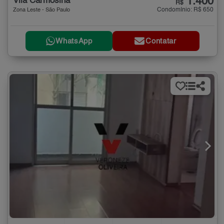
1.400
Vila Carmosina
R$
Condomínio: R$ 650
Zona Leste - São Paulo
WhatsApp
Contatar