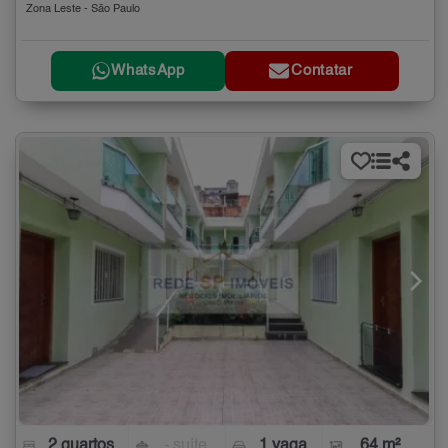
Zona Leste - São Paulo
WhatsApp
Contatar
2 quartos
- suíte
1 vaga
64 m²