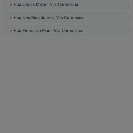
keyboard_arrow_right
Rua Carlos Mazer, Vila Carmosina
keyboard_arrow_right
Rua Dos Secadouros, Vila Carmosina
keyboard_arrow_right
Rua Flores Do Piaui, Vila Carmosina