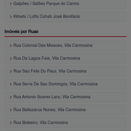
keyboard_arrow_right
Galpões / Salões Parque do Carmo
keyboard_arrow_right
Kitnets / Lofts Cohab José Bonifácio
Imóveis por Ruas
keyboard_arrow_right
Rua Colonial Das Missoes, Vila Carmosina
keyboard_arrow_right
Rua Da Lagoa Feia, Vila Carmosina
keyboard_arrow_right
Rua Sao Felix Do Piaui, Vila Carmosina
keyboard_arrow_right
Rua Serra De Sao Domingos, Vila Carmosina
keyboard_arrow_right
Rua Antonio Soares Lara, Vila Carmosina
keyboard_arrow_right
Rua Baltazarua Nunes, Vila Carmosina
keyboard_arrow_right
Rua Boleeiro, Vila Carmosina