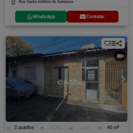
Rua Santo Antônio de Itaberava
WhatsApp
Contatar
2 quartos
- suíte
- vaga
40 m²