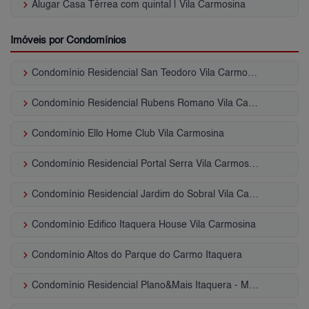
keyboard_arrow_right
Alugar Casa Térrea com quintal | Vila Carmosina
Imóveis por Condomínios
keyboard_arrow_right
Condomínio Residencial San Teodoro Vila Carmosina
keyboard_arrow_right
Condomínio Residencial Rubens Romano Vila Carmosina
keyboard_arrow_right
Condomínio Ello Home Club Vila Carmosina
keyboard_arrow_right
Condomínio Residencial Portal Serra Vila Carmosina
keyboard_arrow_right
Condomínio Residencial Jardim do Sobral Vila Carmosina
keyboard_arrow_right
Condomínio Edifico Itaquera House Vila Carmosina
keyboard_arrow_right
Condomínio Altos do Parque do Carmo Itaquera
keyboard_arrow_right
Condomínio Residencial Plano&Mais Itaquera - Marabá Vila Carmosina