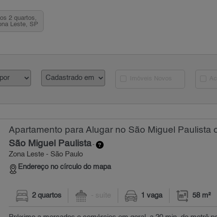
os 2 quartos,
ona Leste, SP
Imóveis Novos
Ac
Apartamento para Alugar no São Miguel Paulista 
São Miguel Paulista
-
Zona Leste - São Paulo
Endereço no círculo do mapa
2 quartos
- suíte
1 vaga
58 m²