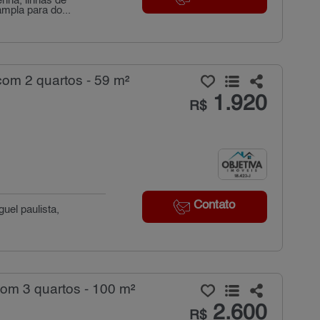
nha, linhas de
ampla para do...
com 2 quartos - 59 m²
1.920
R$
Contato
el paulista,
com 3 quartos - 100 m²
2.600
R$