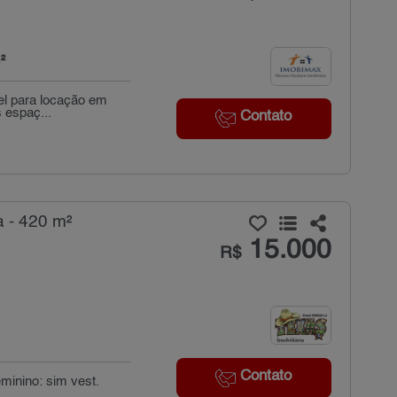
²
vel para locação em
 espaç...
Contato
a - 420 m²
15.000
R$
Contato
eminino: sim vest.