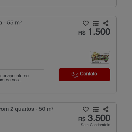
a - 55 m²
1.500
R$
Contato
serviço interno.
m de nos...
com 2 quartos - 50 m²
3.500
R$
Sem Condomínio