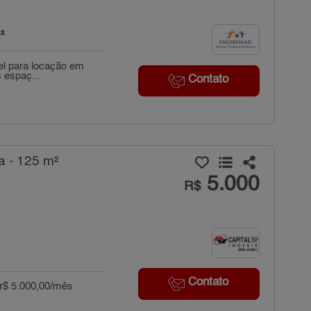
²
vel para locação em
 espaç...
Contato
a - 125 m²
5.000
R$
Contato
 r$ 5.000,00/mês