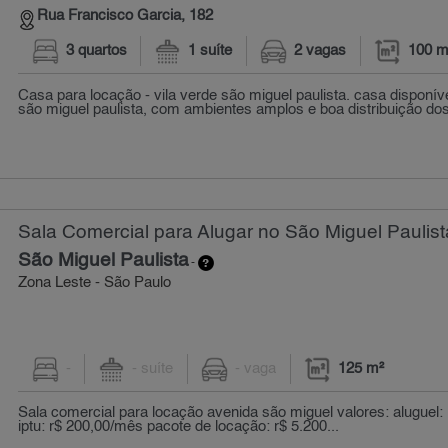
Rua Francisco Garcia, 182
3 quartos
1 suíte
2 vagas
100 m
Casa para locação - vila verde são miguel paulista. casa disponí
são miguel paulista, com ambientes amplos e boa distribuição dos
Sala Comercial para Alugar no São Miguel Paulist
São Miguel Paulista
-
Zona Leste - São Paulo
-
- suíte
- vaga
125 m²
Sala comercial para locação avenida são miguel valores: aluguel:
iptu: r$ 200,00/mês pacote de locação: r$ 5.200...