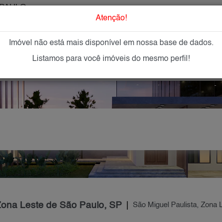
PAULO
O que Procur
Atenção!
Imóvel não está mais disponível em nossa base de dados.
GAR
IMÓVEIS NOVOS
IMOBILIÁRIAS
OFEREÇA
Listamos para você imóveis do mesmo perfil!
 Zona Leste de São Paulo, SP
São Miguel Paulista, Zona 