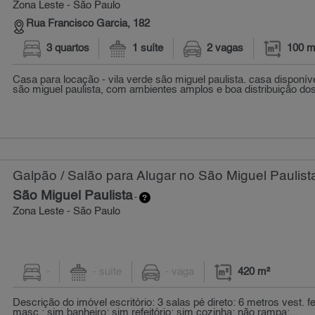
Zona Leste - São Paulo
Rua Francisco Garcia, 182
3 quartos
1 suíte
2 vagas
100 m
Casa para locação - vila verde são miguel paulista. casa disponí
são miguel paulista, com ambientes amplos e boa distribuição dos
Galpão / Salão para Alugar no São Miguel Paulist
São Miguel Paulista
-
Zona Leste - São Paulo
-
- suíte
- vaga
420 m²
Descrição do imóvel escritório: 3 salas pé direto: 6 metros vest. f
masc.: sim banheiro: sim refeitório: sim cozinha: não rampa:...