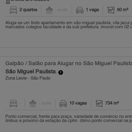
2 quartos
- suíte
1 vaga
50 m²
Aluga-se um lindo apartamento em são miguel paulista, vila jacui
mercados colegios faculdade e da sub prefeitura. imovel com 02 do
Galpão / Salão para Alugar no São Miguel Paulist
São Miguel Paulista
-
Zona Leste - São Paulo
-
- suíte
10 vagas
734 m²
Ponto comercial, frente para praça, variedade de comércio no ent
ônibus e próximo da estação da cptm. ótimo ponto comercial na pr