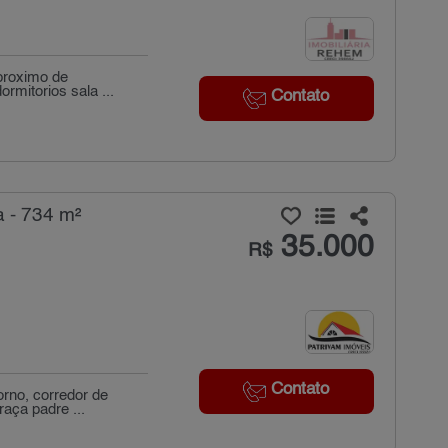
 proximo de
rmitorios sala ...
Contato
a - 734 m²
35.000
R$
Contato
orno, corredor de
aça padre ...