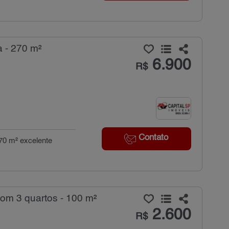
a - 270 m²
6.900
R$
Contato
70 m² excelente
com 3 quartos - 100 m²
2.600
R$