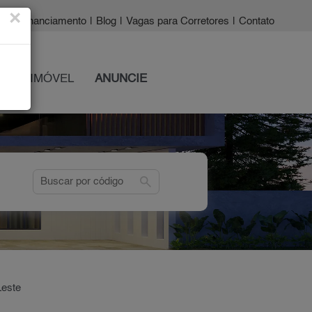
×
a?
|
Financiamento
|
Blog
|
Vagas para Corretores
|
Contato
 SEU IMÓVEL
ANUNCIE
search
Leste