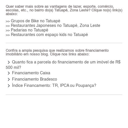
Quer saber mais sobre as vantagens de lazer, esporte, comércio,
escolas, etc., no bairro do(a) Tatuapé, Zona Leste? Clique no(s) link(s)
abaixo:
Grupos de Bike no Tatuapé
>>
Restaurantes Japoneses no Tatuapé, Zona Leste
>>
Padarias no Tatuapé
>>
Restaurantes com espaço kids no Tatuapé
>>
Confira a ampla pesquisa que realizamos sobre financiamento
imobiliário em nosso blog. Clique nos links abaixo:
keyboard_arrow_right
Quanto fica a parcela do financiamento de um imóvel de R$
500 mil?
keyboard_arrow_right
Financiamento Caixa
keyboard_arrow_right
Financiamento Bradesco
keyboard_arrow_right
Índice Financamento: TR, IPCA ou Poupança?