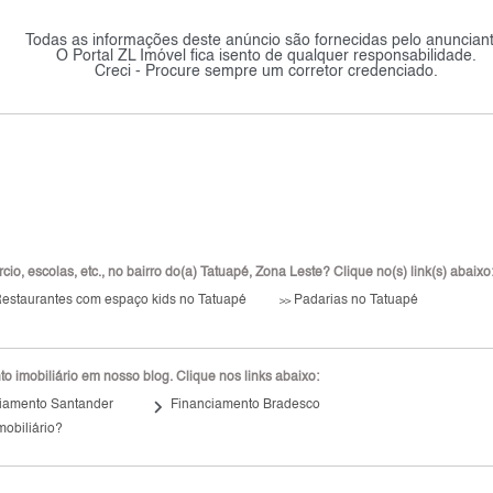
Todas as informações deste anúncio são fornecidas pelo anunciant
O Portal ZL Imóvel fica isento de qualquer responsabilidade.
Creci - Procure sempre um corretor credenciado.
o, escolas, etc., no bairro do(a) Tatuapé, Zona Leste? Clique no(s) link(s) abaixo
estaurantes com espaço kids no Tatuapé
Padarias no Tatuapé
>>
 imobiliário em nosso blog. Clique nos links abaixo:
keyboard_arrow_right
iamento Santander
Financiamento Bradesco
mobiliário?