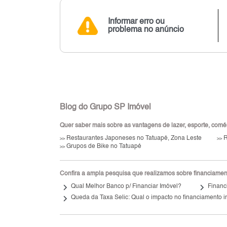
Informar erro ou
problema no anúncio
Blog do Grupo SP Imóvel
Quer saber mais sobre as vantagens de lazer, esporte, comérci
Restaurantes Japoneses no Tatuapé, Zona Leste
R
>>
>>
Grupos de Bike no Tatuapé
>>
Confira a ampla pesquisa que realizamos sobre financiamento
keyboard_arrow_right
keyboard_arrow_right
Qual Melhor Banco p/ Financiar Imóvel?
Financ
keyboard_arrow_right
Queda da Taxa Selic: Qual o impacto no financiamento i