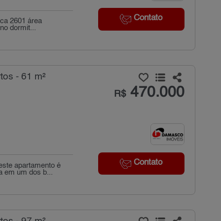
Contato
 ca 2601 área
no dormit...
tos - 61 m²
470.000
R$
Contato
este apartamento é
a em um dos b...