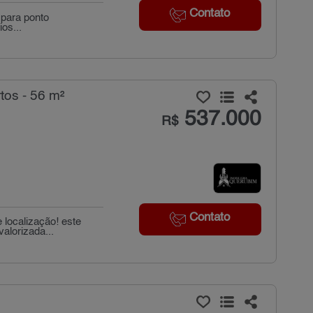
Contato
 para ponto
os...
tos - 56 m²
537.000
R$
Contato
 localização! este
alorizada...