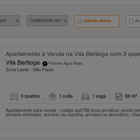
Imóveis Novos
Ac
Apartamento à Venda na Vila Bertioga com 3 quar
Vila Bertioga
-
Próximo Água Rasa
Zona Leste - São Paulo
3 quartos
1 suíte
1 vaga
68 m²
Apartamento para venda - código ap2768 área privativa: aceita pet
armário embutido, armário na cozinha, armário no dormitório, churr