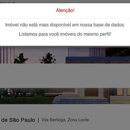
PAULO
O que Procur
Atenção!
Imóvel não está mais disponível em nossa base de dados.
GAR
IMÓVEIS NOVOS
IMOBILIÁRIAS
OFEREÇA
Listamos para você imóveis do mesmo perfil!
e de São Paulo
Vila Bertioga, Zona Leste