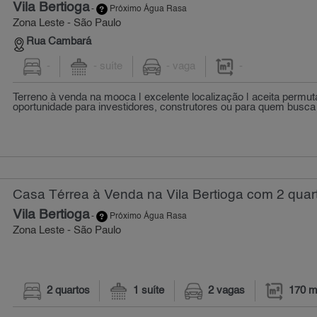
Vila Bertioga
-
Próximo Água Rasa
Zona Leste - São Paulo
Rua Cambará
-
- suíte
- vaga
-
Terreno à venda na mooca | excelente localização | aceita permut
oportunidade para investidores, construtores ou para quem busca 
Casa Térrea à Venda na Vila Bertioga com 2 quar
Vila Bertioga
-
Próximo Água Rasa
Zona Leste - São Paulo
2 quartos
1 suíte
2 vagas
170 m