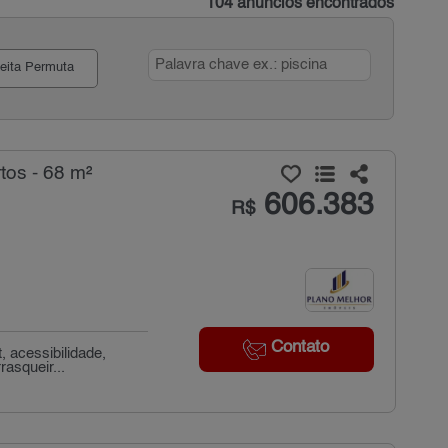
104 anúncios encontrados
eita Permuta
tos - 68 m²
606.383
R$
Contato
, acessibilidade,
asqueir...