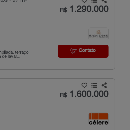
tos - 97 m²
1.290.000
R$
Contato
pliada, terraço
de lavar...
1.600.000
R$