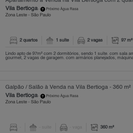
Apartamento à Venda na Vila Bertioga com 2 quar
Vila Bertioga
-
Próximo Água Rasa
Zona Leste - São Paulo
2 quartos
1 suíte
2 vagas
97 m²
Lindo apto de 97m² com 2 dormitórios, sendo 1 suíte. com sala am
gourmet, 2 vagas de garagem. com armários planejados, máquina 
Galpão / Salão à Venda na Vila Bertioga - 360 m²
Vila Bertioga
-
Próximo Água Rasa
Zona Leste - São Paulo
-
- suíte
- vaga
360 m²