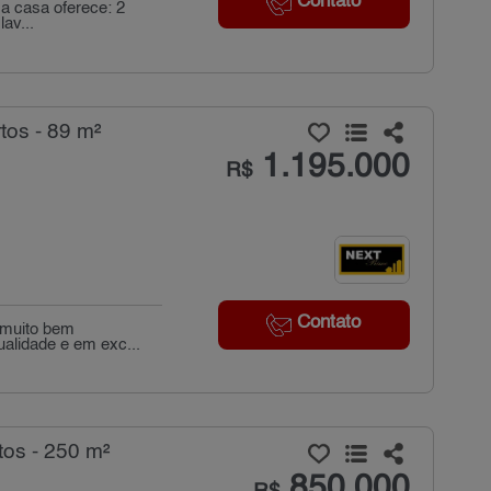
Contato
a casa oferece: 2
av...
tos - 89 m²
1.195.000
R$
Contato
 muito bem
ualidade e em exc...
tos - 250 m²
850.000