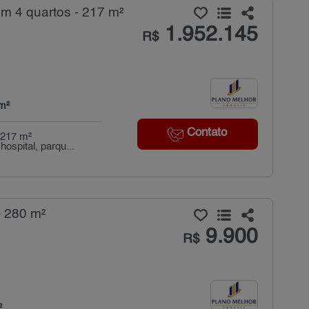
m 4 quartos - 217 m²
1.952.145
R$
m²
Contato
 217 m²
ospital, parqu...
- 280 m²
9.900
R$
²