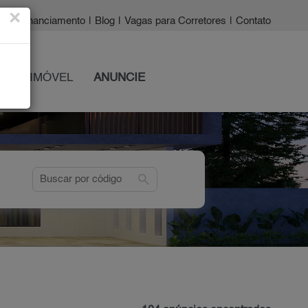
×
a?
|
Financiamento
|
Blog
|
Vagas para Corretores
|
Contato
 SEU IMÓVEL
ANUNCIE
search