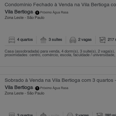
Condomínio Fechado à Venda na Vila Bertioga co
Vila Bertioga
-
Próximo Água Rasa
Zona Leste - São Paulo
4 quartos
3 suítes
2 vagas
217 
Casa (assobradada) para venda, 4 dorm(s), 3 suite(s), 2 vaga(s),
proximidades: centro, comércio, escola, faculdade / universidade, h
Sobrado à Venda na Vila Bertioga com 3 quartos 
Vila Bertioga
-
Próximo Água Rasa
Zona Leste - São Paulo
3 quartos
- suíte
2 vagas
280 m