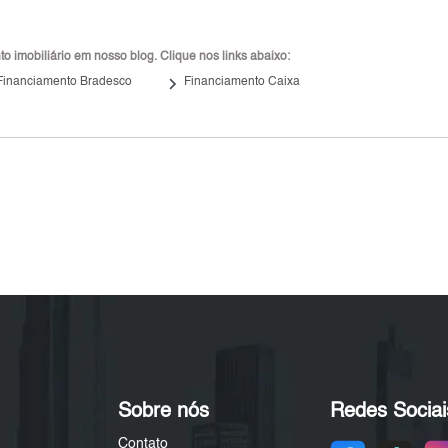
 imobiliário em nosso blog. Clique nos links abaixo:
keyboard_arrow_right
Financiamento Bradesco
Financiamento Caixa
Sobre nós
Redes Sociai
Contato