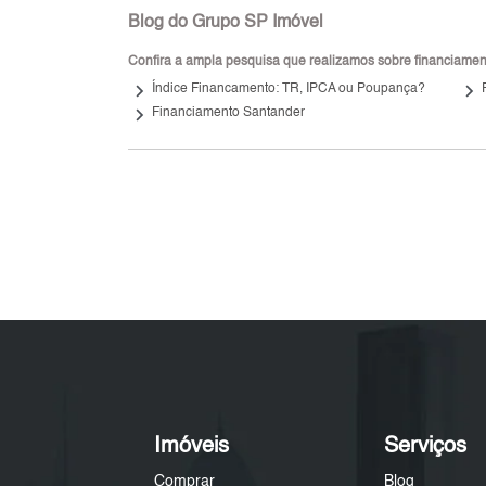
Blog do Grupo SP Imóvel
Confira a ampla pesquisa que realizamos sobre financiamento
keyboard_arrow_right
keyboard_arrow_right
Índice Financamento: TR, IPCA ou Poupança?
keyboard_arrow_right
Financiamento Santander
Imóveis
Serviços
Comprar
Blog