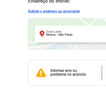
Endereço do Imóvel:
Solicite o endereço ao anunciante
Zona Leste
Mooca - São Paulo
Informar erro ou
problema no anúncio