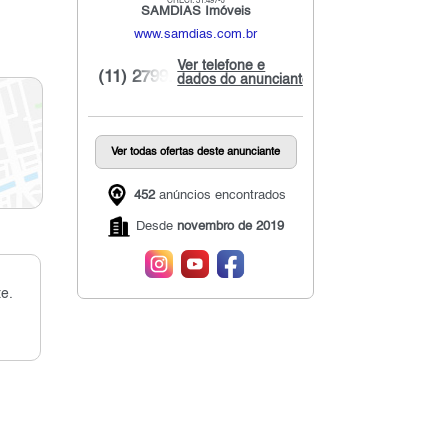
CRECI: 31.497-J
SAMDIAS Imóveis
www.samdias.com.br
Ver telefone e
(11) 2799...
dados do anunciante
Ver todas ofertas deste anunciante
452
anúncios encontrados
Desde
novembro de 2019
e.