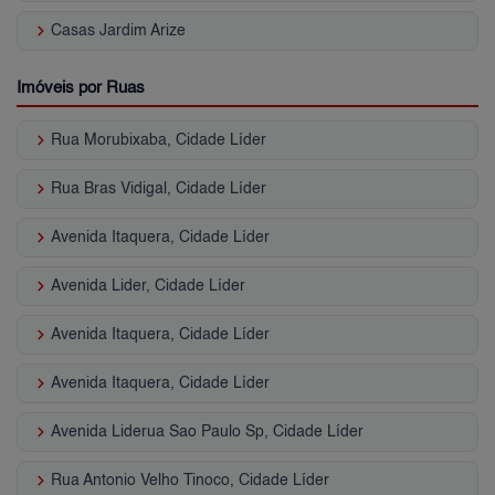
keyboard_arrow_right
Casas Jardim Arize
Imóveis por Ruas
keyboard_arrow_right
Rua Morubixaba, Cidade Líder
keyboard_arrow_right
Rua Bras Vidigal, Cidade Líder
keyboard_arrow_right
Avenida Itaquera, Cidade Líder
keyboard_arrow_right
Avenida Lider, Cidade Líder
keyboard_arrow_right
Avenida Itaquera, Cidade Líder
keyboard_arrow_right
Avenida Itaquera, Cidade Líder
keyboard_arrow_right
Avenida Liderua Sao Paulo Sp, Cidade Líder
keyboard_arrow_right
Rua Antonio Velho Tinoco, Cidade Líder