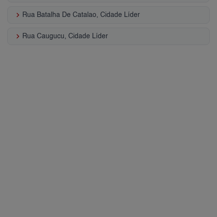
keyboard_arrow_right
Rua Batalha De Catalao, Cidade Líder
keyboard_arrow_right
Rua Caugucu, Cidade Líder