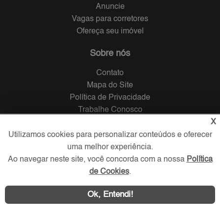
Anuncie
Vagas para corretores
Ofereça seu imóvel
Sobre nós
Contato
Mapa do Site
Política de Privacidade
Trabalhe Conosco
X
Verificada por
Utilizamos cookies para personalizar conteúdos e oferecer
uma melhor experiência.
Ao navegar neste site, você concorda com a nossa
Política
Redes Sociais
de Cookies
.
Ok, Entendi!