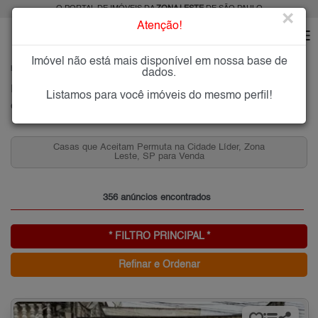
O PORTAL DE IMÓVEIS DA
ZONA LESTE
DE SÃO PAULO
×
Atenção!
Imóvel não está mais disponível em nossa base de
HOME
ZONA LESTE
COMPRAR
CIDADE LÍDER
dados.
Imóveis à Venda na Cidade Líder, Zona Leste de São Paulo
Listamos para você imóveis do mesmo perfil!
Cidade Líder, Zona Leste
Casas que Aceitam Permuta na Cidade Líder, Zona
Leste, SP para Venda
356 anúncios encontrados
* FILTRO PRINCIPAL *
Refinar e Ordenar