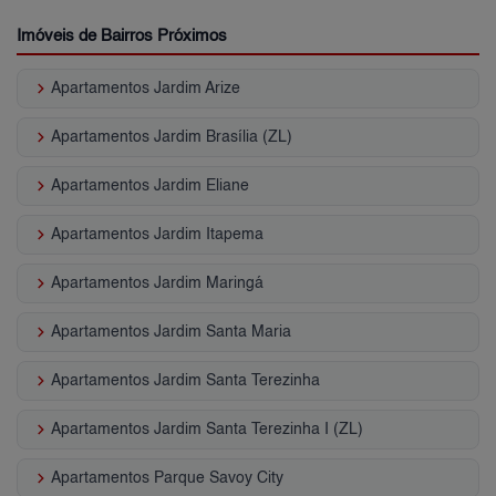
Imóveis de Bairros Próximos
keyboard_arrow_right
Apartamentos Jardim Arize
keyboard_arrow_right
Apartamentos Jardim Brasília (ZL)
keyboard_arrow_right
Apartamentos Jardim Eliane
keyboard_arrow_right
Apartamentos Jardim Itapema
keyboard_arrow_right
Apartamentos Jardim Maringá
keyboard_arrow_right
Apartamentos Jardim Santa Maria
keyboard_arrow_right
Apartamentos Jardim Santa Terezinha
keyboard_arrow_right
Apartamentos Jardim Santa Terezinha I (ZL)
keyboard_arrow_right
Apartamentos Parque Savoy City