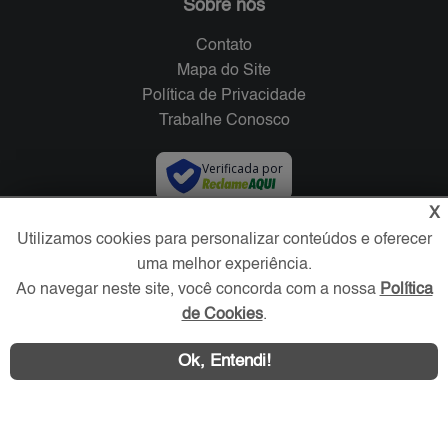
Sobre nós
Contato
Mapa do Site
Política de Privacidade
Trabalhe Conosco
Verificada por
X
Redes Sociais
Utilizamos cookies para personalizar conteúdos e oferecer
uma melhor experiência.
Ao navegar neste site, você concorda com a nossa
Política
de Cookies
.
Ok, Entendi!
Área exclusiva aos anunciantes,