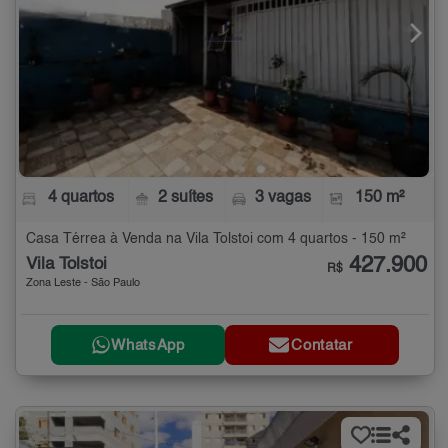
4 quartos
2 suítes
3 vagas
150 m²
Casa Térrea à Venda na Vila Tolstoi com 4 quartos - 150 m²
427.900
Vila Tolstoi
R$
Zona Leste - São Paulo
WhatsApp
Contatar