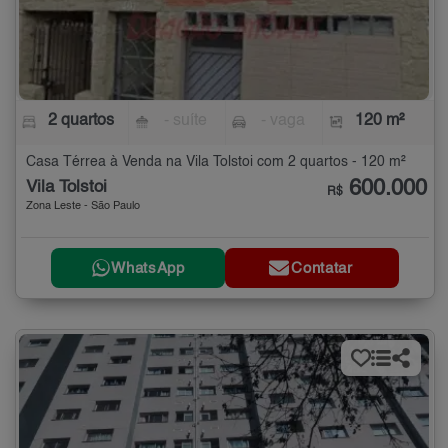
2 quartos
- suíte
- vaga
120 m²
Casa Térrea à Venda na Vila Tolstoi com 2 quartos - 120 m²
600.000
Vila Tolstoi
R$
Zona Leste - São Paulo
WhatsApp
Contatar