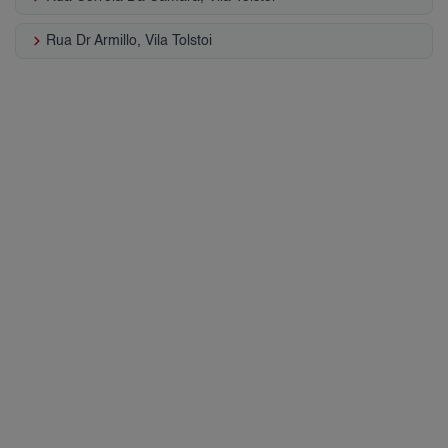
keyboard_arrow_right
Rua Dr Armillo, Vila Tolstoi