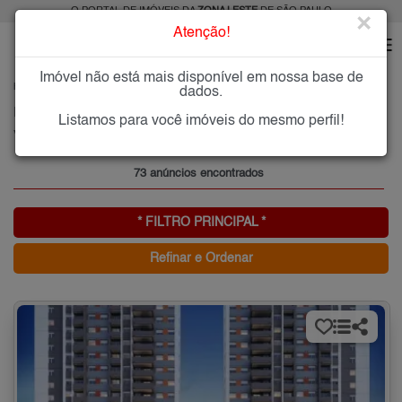
O PORTAL DE IMÓVEIS DA
ZONA LESTE
DE SÃO PAULO
×
Atenção!
Imóvel não está mais disponível em nossa base de
HOME
ZONA LESTE
COMPRAR
VILA TOLSTOI
dados.
Imóveis à Venda na Vila Tolstoi, Zona Leste de São Paulo
Listamos para você imóveis do mesmo perfil!
Vila Tolstoi, Zona Leste
73 anúncios encontrados
* FILTRO PRINCIPAL *
Refinar e Ordenar