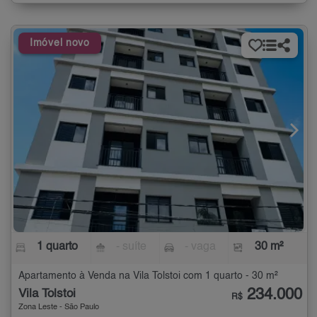
Imóvel novo
1 quarto
- suíte
- vaga
30 m²
Apartamento à Venda na Vila Tolstoi com 1 quarto - 30 m²
234.000
Vila Tolstoi
R$
Zona Leste - São Paulo