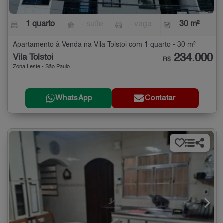
1 quarto
- suíte
- vaga
30 m²
Apartamento à Venda na Vila Tolstoi com 1 quarto - 30 m²
234.000
Vila Tolstoi
R$
Zona Leste - São Paulo
WhatsApp
Contatar