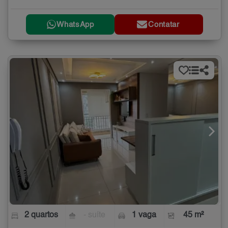
WhatsApp
Contatar
2 quartos
- suíte
1 vaga
45 m²