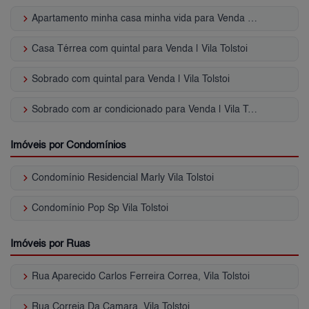
keyboard_arrow_right
Apartamento minha casa minha vida para Venda | Vila Tolstoi
keyboard_arrow_right
Casa Térrea com quintal para Venda | Vila Tolstoi
keyboard_arrow_right
Sobrado com quintal para Venda | Vila Tolstoi
keyboard_arrow_right
Sobrado com ar condicionado para Venda | Vila Tolstoi
Imóveis por Condomínios
keyboard_arrow_right
Condomínio Residencial Marly Vila Tolstoi
keyboard_arrow_right
Condomínio Pop Sp Vila Tolstoi
Imóveis por Ruas
keyboard_arrow_right
Rua Aparecido Carlos Ferreira Correa, Vila Tolstoi
keyboard_arrow_right
Rua Correia Da Camara, Vila Tolstoi