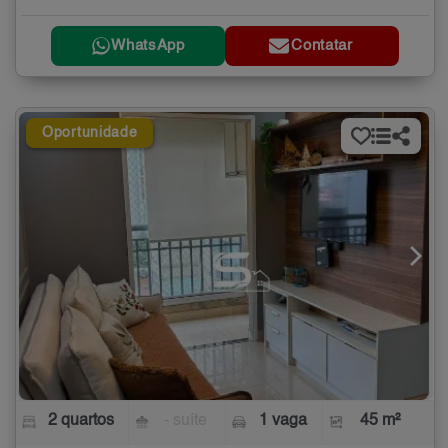
WhatsApp
Contatar
Oportunidade
2 quartos
- suíte
1 vaga
45 m²