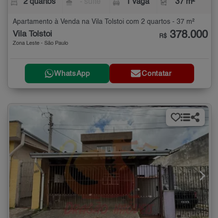
2 quartos
- suíte
1 vaga
37 m²
Apartamento à Venda na Vila Tolstoi com 2 quartos - 37 m²
378.000
Vila Tolstoi
R$
Zona Leste - São Paulo
WhatsApp
Contatar