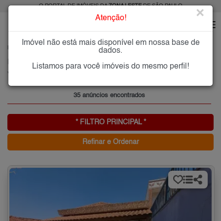
O PORTAL DE IMÓVEIS DA
ZONA LESTE
DE SÃO PAULO
×
Atenção!
Imóvel não está mais disponível em nossa base de
HOME
ZONA LESTE
COMPRAR
VILA SANTA ISABEL
dados.
Imóveis à Venda na Vila Santa Isabel, Zona Leste de São Paulo
Listamos para você imóveis do mesmo perfil!
Vila Santa Isabel, Zona Leste
35 anúncios encontrados
* FILTRO PRINCIPAL *
Refinar e Ordenar