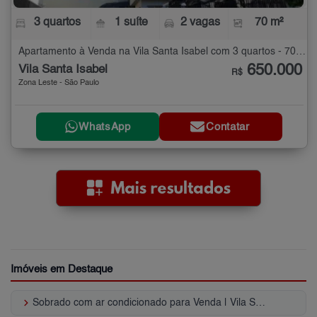
3 quartos
1 suíte
2 vagas
70 m²
Apartamento à Venda na Vila Santa Isabel com 3 quartos - 70 m²
650.000
Vila Santa Isabel
R$
Zona Leste - São Paulo
WhatsApp
Contatar
Imóveis em Destaque
keyboard_arrow_right
Sobrado com ar condicionado para Venda | Vila Santa Isabel