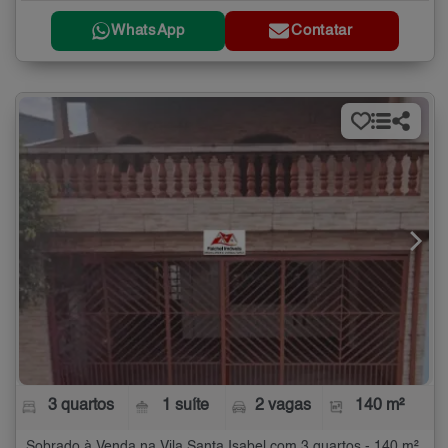
WhatsApp
Contatar
3 quartos
1 suíte
2 vagas
140 m²
Sobrado à Venda na Vila Santa Isabel com 3 quartos - 140 m²