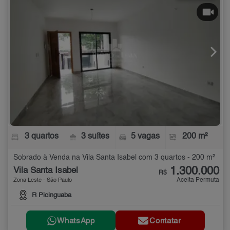
3 quartos
3 suítes
5 vagas
200 m²
Sobrado à Venda na Vila Santa Isabel com 3 quartos - 200 m²
1.300.000
Vila Santa Isabel
R$
Aceita Permuta
Zona Leste - São Paulo
R Picinguaba
WhatsApp
Contatar