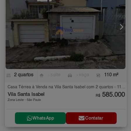
2 quartos
- suíte
- vaga
110 m²
Casa Térrea à Venda na Vila Santa Isabel com 2 quartos - 110 m²
585.000
Vila Santa Isabel
R$
Zona Leste - São Paulo
WhatsApp
Contatar