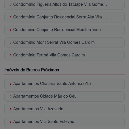
keyboard_arrow_right
Condomínio Figueira Altos do Tatuapé Vila Gomes Cardim
keyboard_arrow_right
Condomínio Conjunto Residencial Serra Alta Vila Gomes Cardim
keyboard_arrow_right
Condomínio Conjunto Residencial Mediterrâneo Vila Gomes Cardim
keyboard_arrow_right
Condomínio Mont Serrat Vila Gomes Cardim
keyboard_arrow_right
Condomínio Terroá Vila Gomes Cardim
Imóveis de Bairros Próximos
keyboard_arrow_right
Apartamentos Chácara Santo Antônio (ZL)
keyboard_arrow_right
Apartamentos Cidade Mãe do Céu
keyboard_arrow_right
Apartamentos Vila Azevedo
keyboard_arrow_right
Apartamentos Vila Santo Estevão