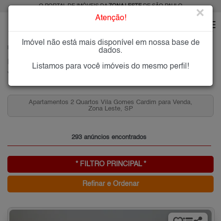
O PORTAL DE IMÓVEIS DA
ZONA LESTE
DE SÃO PAULO
×
Atenção!
Imóvel não está mais disponível em nossa base de
HOME
ZONA LESTE
COMPRAR
VILA GOMES CARDIM
dados.
Imóveis à Venda na Vila Gomes Cardim, Zona Leste de São Paulo
Listamos para você imóveis do mesmo perfil!
Vila Gomes Cardim, Zona Leste
Apartamentos 2 Quartos Vila Gomes Cardim para Venda,
Zona Leste, SP
293 anúncios encontrados
* FILTRO PRINCIPAL *
Refinar e Ordenar