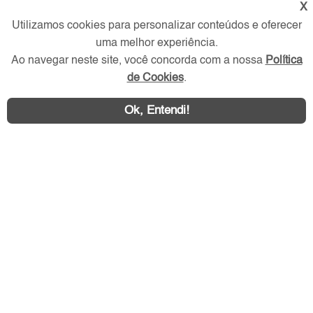
X
Verificada por
Utilizamos cookies para personalizar conteúdos e oferecer
uma melhor experiência.
Ao navegar neste site, você concorda com a nossa
Política
Redes Sociais
de Cookies
.
Ok, Entendi!
Área exclusiva aos anunciantes,
acesse sua conta: