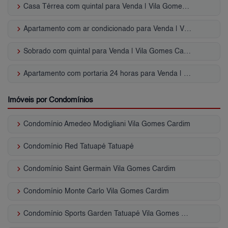
keyboard_arrow_right
Casa Térrea com quintal para Venda | Vila Gomes Cardim
keyboard_arrow_right
Apartamento com ar condicionado para Venda | Vila Gomes Cardim
keyboard_arrow_right
Sobrado com quintal para Venda | Vila Gomes Cardim
keyboard_arrow_right
Apartamento com portaria 24 horas para Venda | Vila Gomes Cardim
Imóveis por Condomínios
keyboard_arrow_right
Condomínio Amedeo Modigliani Vila Gomes Cardim
keyboard_arrow_right
Condomínio Red Tatuapé Tatuapé
keyboard_arrow_right
Condomínio Saint Germain Vila Gomes Cardim
keyboard_arrow_right
Condomínio Monte Carlo Vila Gomes Cardim
keyboard_arrow_right
Condomínio Sports Garden Tatuapé Vila Gomes Cardim