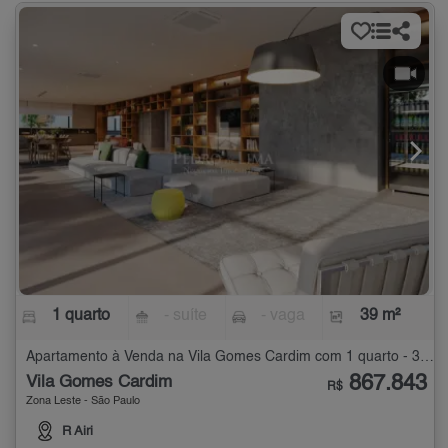
1 quarto
- suíte
- vaga
39 m²
Apartamento à Venda na Vila Gomes Cardim com 1 quarto - 39 m²
867.843
Vila Gomes Cardim
R$
Zona Leste - São Paulo
R Airi