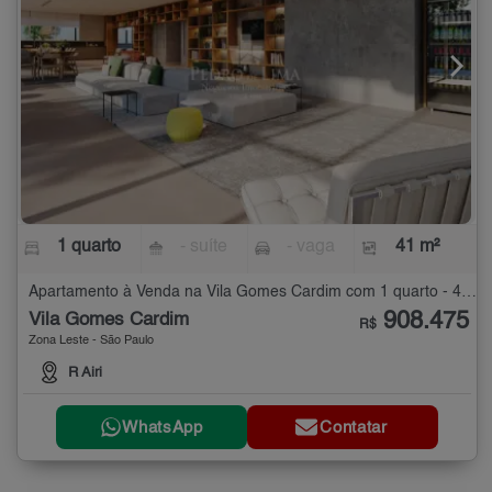
1 quarto
- suíte
- vaga
41 m²
Apartamento à Venda na Vila Gomes Cardim com 1 quarto - 41 m²
908.475
Vila Gomes Cardim
R$
Zona Leste - São Paulo
R Airi
WhatsApp
Contatar