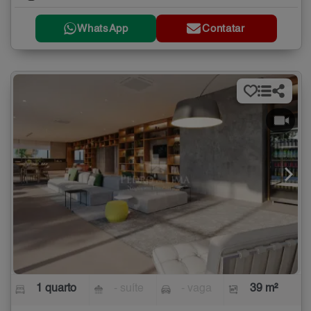
WhatsApp
Contatar
1 quarto
- suíte
- vaga
39 m²