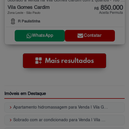
Sobrado à Venda na Vila Gomes Cardim com 2 quartos - 100 m²
850.000
Vila Gomes Cardim
R$
Aceita Permuta
Zona Leste - São Paulo
R Paulistinha
WhatsApp
Contatar
Imóveis em Destaque
keyboard_arrow_right
Apartamento hidromassagem para Venda | Vila Gomes Cardim
keyboard_arrow_right
Sobrado com ar condicionado para Venda | Vila Gomes Cardim