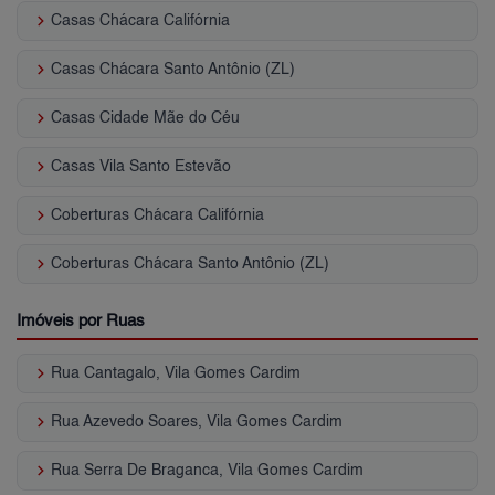
keyboard_arrow_right
Casas Chácara Califórnia
keyboard_arrow_right
Casas Chácara Santo Antônio (ZL)
keyboard_arrow_right
Casas Cidade Mãe do Céu
keyboard_arrow_right
Casas Vila Santo Estevão
keyboard_arrow_right
Coberturas Chácara Califórnia
keyboard_arrow_right
Coberturas Chácara Santo Antônio (ZL)
Imóveis por Ruas
keyboard_arrow_right
Rua Cantagalo, Vila Gomes Cardim
keyboard_arrow_right
Rua Azevedo Soares, Vila Gomes Cardim
keyboard_arrow_right
Rua Serra De Braganca, Vila Gomes Cardim