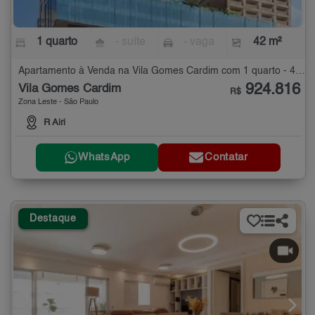
1 quarto
- suíte
- vaga
42 m²
Apartamento à Venda na Vila Gomes Cardim com 1 quarto - 42 m²
924.816
Vila Gomes Cardim
R$
Zona Leste - São Paulo
R Airi
WhatsApp
Contatar
Destaque