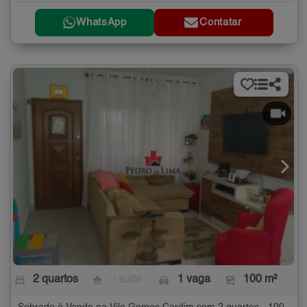
WhatsApp
Contatar
2 quartos
- suíte
1 vaga
100 m²