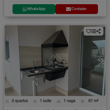
WhatsApp
Contatar
2 quartos
1 suíte
1 vaga
67 m²