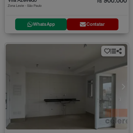
900.000
Vila Azevedo
R$
Zona Leste - São Paulo
WhatsApp
Contatar