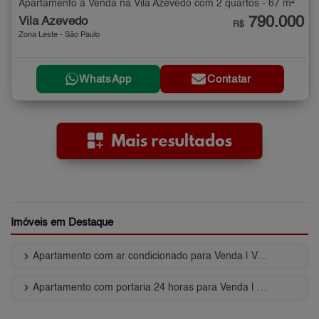
Apartamento à Venda na Vila Azevedo com 2 quartos - 67 m²
790.000
Vila Azevedo
R$
Zona Leste - São Paulo
WhatsApp
Contatar
Imóveis em Destaque
keyboard_arrow_right
Apartamento com ar condicionado para Venda | Vila Azevedo
keyboard_arrow_right
Apartamento com portaria 24 horas para Venda | Vila Azevedo