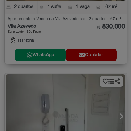
2 quartos
1 suíte
1 vaga
67 m²
Apartamento à Venda na Vila Azevedo com 2 quartos - 67 m²
830.000
Vila Azevedo
R$
Zona Leste - São Paulo
R Platina
WhatsApp
Contatar