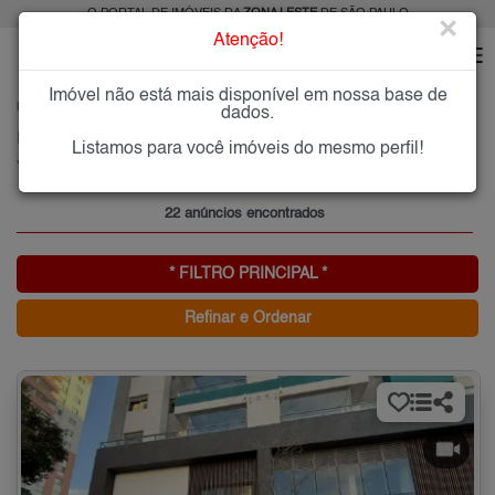
O PORTAL DE IMÓVEIS DA
ZONA LESTE
DE SÃO PAULO
×
Atenção!
Imóvel não está mais disponível em nossa base de
HOME
ZONA LESTE
COMPRAR
VILA AZEVEDO
dados.
Imóveis à Venda na Vila Azevedo, Zona Leste de São Paulo
Listamos para você imóveis do mesmo perfil!
Vila Azevedo, Zona Leste
22 anúncios encontrados
* FILTRO PRINCIPAL *
Refinar e Ordenar