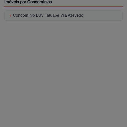
Imóveis por Condomínios
keyboard_arrow_right
Condomínio LUV Tatuapé Vila Azevedo