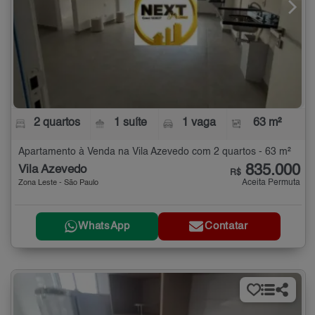
2 quartos
1 suíte
1 vaga
63 m²
Apartamento à Venda na Vila Azevedo com 2 quartos - 63 m²
835.000
Vila Azevedo
R$
Aceita Permuta
Zona Leste - São Paulo
WhatsApp
Contatar