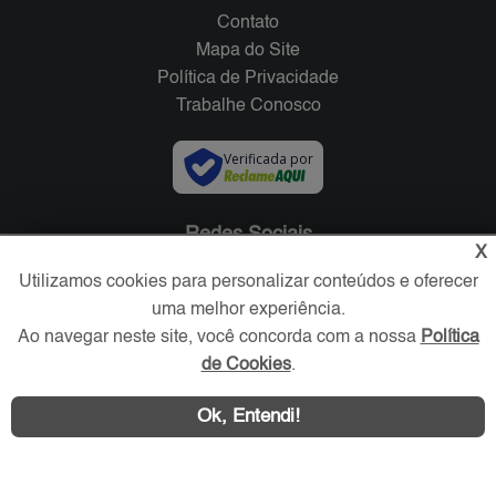
Contato
Mapa do Site
Política de Privacidade
Trabalhe Conosco
Verificada por
Redes Sociais
X
Utilizamos cookies para personalizar conteúdos e oferecer
uma melhor experiência.
Ao navegar neste site, você concorda com a nossa
Política
de Cookies
.
Ok, Entendi!
Área exclusiva aos anunciantes,
acesse sua conta: