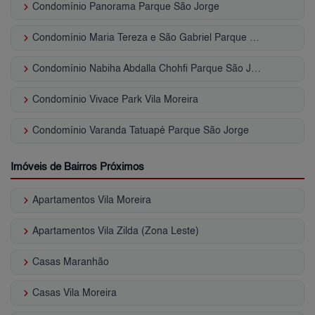
keyboard_arrow_right
Condomínio Panorama Parque São Jorge
keyboard_arrow_right
Condomínio Maria Tereza e São Gabriel Parque São Jorge
keyboard_arrow_right
Condomínio Nabiha Abdalla Chohfi Parque São Jorge
keyboard_arrow_right
Condomínio Vivace Park Vila Moreira
keyboard_arrow_right
Condomínio Varanda Tatuapé Parque São Jorge
Imóveis de Bairros Próximos
keyboard_arrow_right
Apartamentos Vila Moreira
keyboard_arrow_right
Apartamentos Vila Zilda (Zona Leste)
keyboard_arrow_right
Casas Maranhão
keyboard_arrow_right
Casas Vila Moreira