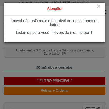
O PORTAL DE IMÓVEIS DA
ZONA LESTE
DE SÃO PAULO
×
Atenção!
Imóvel não está mais disponível em nossa base de
HOME
ZONA LESTE
COMPRAR
PARQUE SÃO JORGE
dados.
Imóveis à Venda no Parque São Jorge, Zona Leste de São Paulo
Listamos para você imóveis do mesmo perfil!
Parque São Jorge, Zona Leste
Apartamentos 3 Quartos Parque São Jorge para Venda,
Zona Leste, SP
108 anúncios encontrados
* FILTRO PRINCIPAL *
Refinar e Ordenar