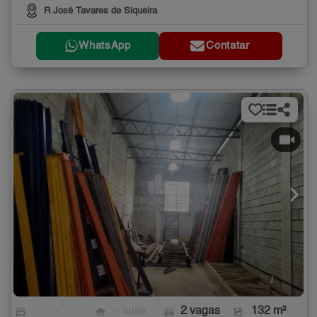
R José Tavares de Siqueira
WhatsApp
Contatar
-
- suíte
2 vagas
132 m²