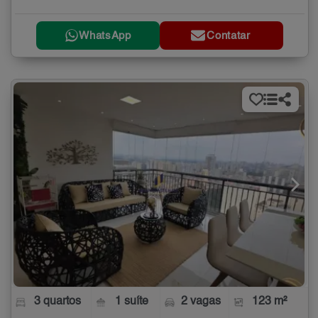
WhatsApp
Contatar
3 quartos
1 suíte
2 vagas
123 m²