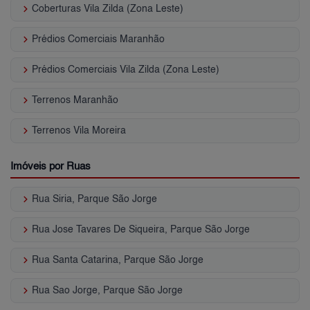
keyboard_arrow_right
Coberturas Vila Zilda (Zona Leste)
keyboard_arrow_right
Prédios Comerciais Maranhão
keyboard_arrow_right
Prédios Comerciais Vila Zilda (Zona Leste)
keyboard_arrow_right
Terrenos Maranhão
keyboard_arrow_right
Terrenos Vila Moreira
Imóveis por Ruas
keyboard_arrow_right
Rua Siria, Parque São Jorge
keyboard_arrow_right
Rua Jose Tavares De Siqueira, Parque São Jorge
keyboard_arrow_right
Rua Santa Catarina, Parque São Jorge
keyboard_arrow_right
Rua Sao Jorge, Parque São Jorge