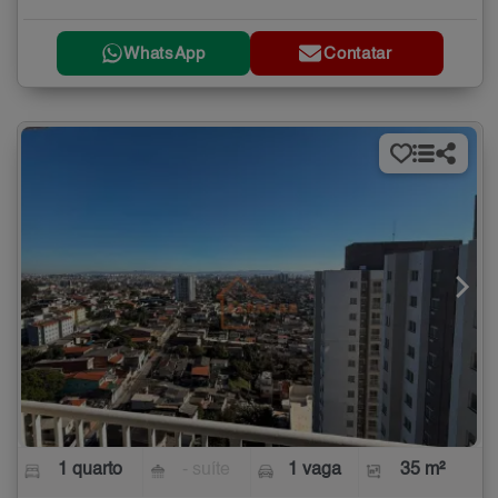
WhatsApp
Contatar
1 quarto
- suíte
1 vaga
35 m²