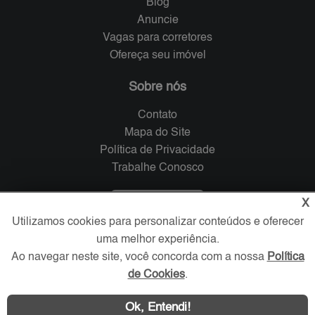
Blog
Anuncie
Vagas para corretores
Ofereça seu imóvel
Sobre nós
Contato
Mapa do Site
Política de Privacidade
Trabalhe Conosco
Verificada por
X
Utilizamos cookies para personalizar conteúdos e oferecer
uma melhor experiência.
Redes Sociais
Ao navegar neste site, você concorda com a nossa
Política
de Cookies
.
Ok, Entendi!