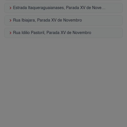
keyboard_arrow_right
Estrada Itaqueraguaianases, Parada XV de Novembro
keyboard_arrow_right
Rua Ibiajara, Parada XV de Novembro
keyboard_arrow_right
Rua Idilio Pastoril, Parada XV de Novembro