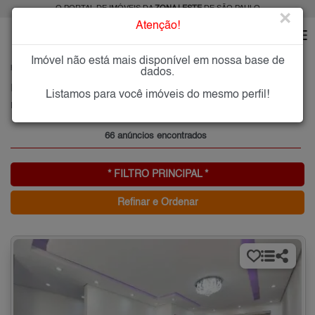
O PORTAL DE IMÓVEIS DA
ZONA LESTE
DE SÃO PAULO
×
Atenção!
Imóvel não está mais disponível em nossa base de
HOME
ZONA LESTE
COMPRAR
PARADA XV DE NOVEMBRO
dados.
Imóveis à Venda na Parada XV de Novembro, Zona Leste de São Paulo
Listamos para você imóveis do mesmo perfil!
Parada XV de Novembro, Zona Leste
66 anúncios encontrados
* FILTRO PRINCIPAL *
Refinar e Ordenar