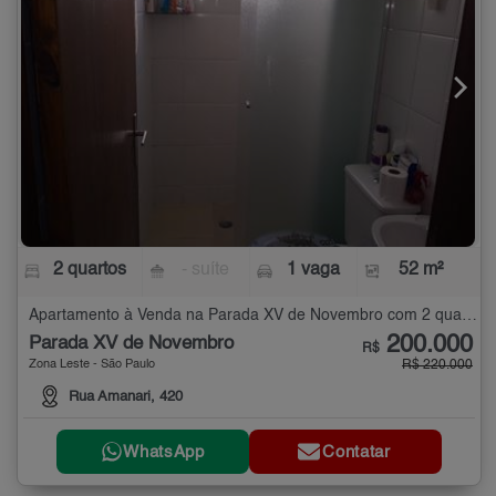
2 quartos
- suíte
1 vaga
52 m²
Apartamento à Venda na Parada XV de Novembro com 2 quartos - 52 m²
200.000
Parada XV de Novembro
R$
Zona Leste - São Paulo
R$ 220.000
Rua Amanari, 420
WhatsApp
Contatar