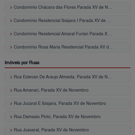
keyboard_arrow_right
Condomínio Chácara das Flores Parada XV de Novembro
keyboard_arrow_right
Condomínio Residencial Ibiajara I Parada XV de Novembro
keyboard_arrow_right
Condomínio Residencial Amaral Furlan Parada XV de Novembro
keyboard_arrow_right
Condomínio Rosa Maria Residencial Parada XV de Novembro
Imóveis por Ruas
keyboard_arrow_right
Rua Estevan De Araujo Almeida, Parada XV de Novembro
keyboard_arrow_right
Rua Amanari, Parada XV de Novembro
keyboard_arrow_right
Rua Jucaral E Ibiajara, Parada XV de Novembro
keyboard_arrow_right
Rua Damasio Pinto, Parada XV de Novembro
keyboard_arrow_right
Rua Jussaral, Parada XV de Novembro