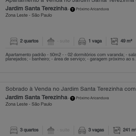
Apartamento à Venda no Jardim Santa Terezinha 
Jardim Santa Terezinha
-
Próximo Aricanduva
Zona Leste - São Paulo
2 quartos
- suíte
1 vaga
49 m²
Apartamento padrão - 50m2 - - 02 dormitórios com varanda; - sal
planejados; - banheiro; - área de serviço; - garagem próximo ao s.
Sobrado à Venda no Jardim Santa Terezinha com 
Jardim Santa Terezinha
-
Próximo Aricanduva
Zona Leste - São Paulo
3 quartos
- suíte
3 vagas
241 m