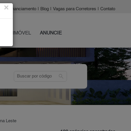
×
a?
|
Financiamento
|
Blog
|
Vagas para Corretores
|
Contato
 SEU IMÓVEL
ANUNCIE
search
ona Leste