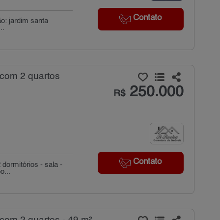
Contato
ão: jardim santa
..
 com 2 quartos
250.000
R$
Contato
dormitórios - sala -
o...