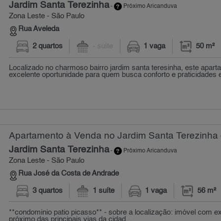
Jardim Santa Terezinha
-
Próximo Aricanduva
Zona Leste - São Paulo
Rua Aveleda
2 quartos
- suíte
1 vaga
50 m²
Localizado no charmoso bairro jardim santa teresinha, este apar
excelente oportunidade para quem busca conforto e praticidades e
Apartamento à Venda no Jardim Santa Terezinha 
Jardim Santa Terezinha
-
Próximo Aricanduva
Zona Leste - São Paulo
Rua José da Costa de Andrade
3 quartos
1 suíte
1 vaga
56 m²
**condominio patio picasso** - sobre a localização: imóvel com ex
próximo das principais vias da cidad...