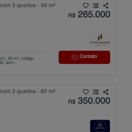
com 3 quartos - 56 m²
265.000
R$
Contato
s), 56 m², código
do, arm...
com 3 quartos - 60 m²
350.000
R$