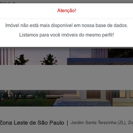
PAULO
O que Procur
Atenção!
Imóvel não está mais disponível em nossa base de dados.
GAR
IMÓVEIS NOVOS
IMOBILIÁRIAS
OFEREÇA
Listamos para você imóveis do mesmo perfil!
 Zona Leste de São Paulo
Jardim Santa Terezinha (ZL), Z