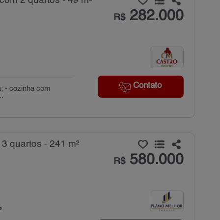
com 2 quartos - 49 m²
282.000
R$
Contato
a; - cozinha com
..
3 quartos - 241 m²
580.000
R$
²