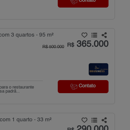
Contato
com 3 quartos - 95 m²
365.000
R$
R$ 500.000
Contato
para o restaurante
sa padrã...
com 1 quarto - 33 m²
290.000