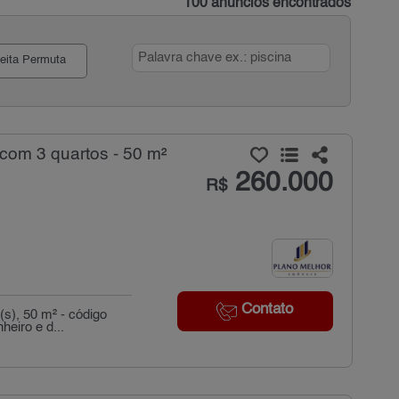
100 anúncios encontrados
eita Permuta
com 3 quartos - 50 m²
260.000
R$
Contato
s), 50 m² - código
eiro e d...