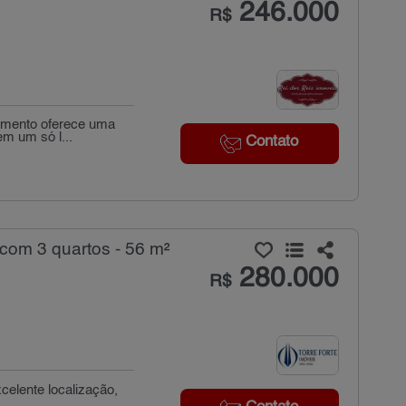
246.000
R$
tamento oferece uma
m um só l...
Contato
com 3 quartos - 56 m²
280.000
R$
celente localização,