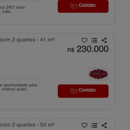
Contato
 ca 2457 área
 sala...
com 2 quartos - 41 m²
230.000
R$
e oportunidade para
 metros quad...
Contato
com 2 quartos - 50 m²