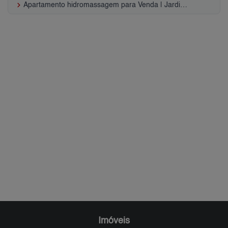
keyboard_arrow_right
Apartamento hidromassagem para Venda | Jardim Piqueroby
Imóveis