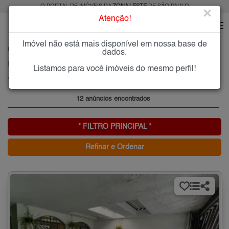
O PORTAL DE IMÓVEIS DA
ZONA LESTE
DE SÃO PAULO
×
Atenção!
Imóvel não está mais disponível em nossa base de
HOME
ZONA LESTE
COMPRAR
JARDIM PIQUEROBY
dados.
Imóveis à Venda no Jardim Piqueroby, Zona Leste de São Paulo
Listamos para você imóveis do mesmo perfil!
Jardim Piqueroby, Zona Leste
12 anúncios encontrados
* FILTRO PRINCIPAL *
Refinar e Ordenar