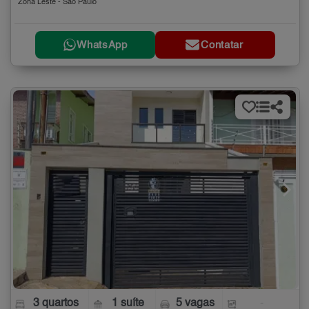
Zona Leste - São Paulo
WhatsApp
Contatar
3 quartos
1 suíte
5 vagas
-